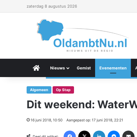
zaterdag 8 augustus 2026
Menu Item
Nieuws
Gemist
Evenementen
Algemeen
Op Stap
Dit weekend: Water
16 juni 2018, 10:50
Aangepast op: 17 juni 2018, 22:21
Facebook
X
LinkedIn
Messenger
Deel via Email
Deel dit artikel: