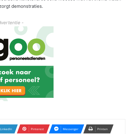
zorgt demonstraties.
dvertentie -
LinkedIn
Pinterest
Messenger
Printen