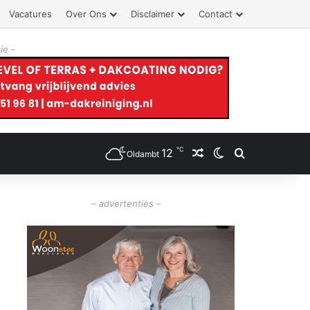
Vacatures
Over Ons
Disclaimer
Contact
ie -
℃
12
Willekeurig artikel
Switch skin
Zoeken
Oldambt
– advertenties –