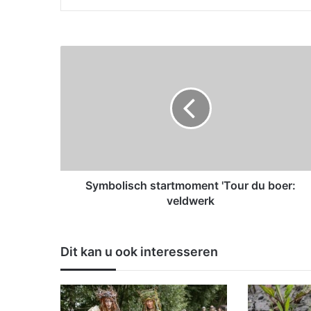
S
y
m
b
o
l
i
s
c
h
Symbolisch startmoment 'Tour du boer:
s
veldwerk
t
a
r
Dit kan u ook interesseren
t
m
o
m