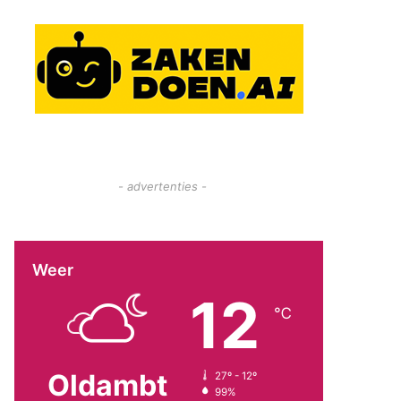
- advertenties -
Weer
12
℃
Oldambt
27º - 12º
99%