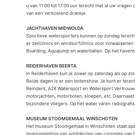
u van 11:00 tot 17:00 uur terecht met al uw vrage
van een verkoelend drankje.
JACHTHAVEN MIDWOLDA
Sportieve watersporters kunnen op zondag terecht 
er zeilclinics en windsurfclinics voor volwassen
Boarding, Aquajump en waterballen. Op het havent
REIDERHAVEN BEERTA
In Reiderhaven kun je zowel op zaterdag als op zond
Beide dagen is er een botenshow. Je kunt er terec
Reinders, A28 Watersport en Watersport Vertrouwen
motorjachten, motorboten, sloepen, etc. Daarnaast 
bijzondere vliegers. Op het water varen radiografi
MUSEUM STOOMGEMAAL WINSCHOTEN
Het museum Stoomgemaal in Winschoten staat spec
tentoonstelling van schilderijen van cursisten va