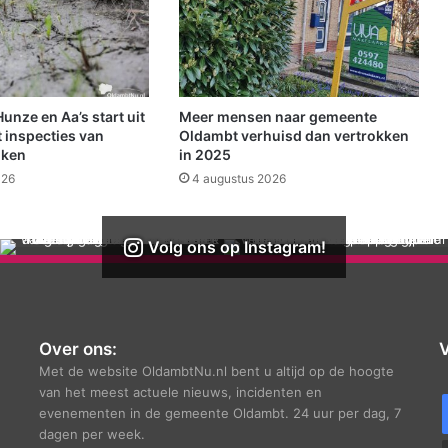
s
t
o
p
d
a
nze en Aa’s start uit
Meer mensen naar gemeente
k
 inspecties van
Oldambt verhuisd dan vertrokken
jken
in 2025
026
4 augustus 2026
Volg ons op Instagram!
Over ons:
V
Met de website OldambtNu.nl bent u altijd op de hoogte
van het meest actuele nieuws, incidenten en
evenementen in de gemeente Oldambt. 24 uur per dag, 7
dagen per week.