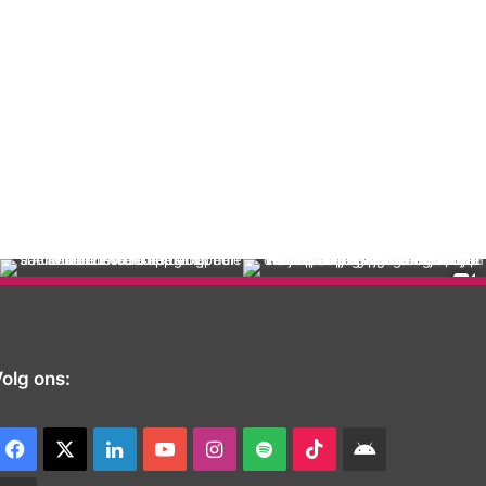
olg ons:
Facebook
X
LinkedIn
YouTube
Instagram
Spotify
TikTok
Android