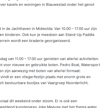
n over kavels en woningen in Blauwestad onder het genot
in de Jachthaven in Midwolda. Van 10.00 – 17.00 uur zijn
en en kinderen. Ook kun je meedoen aan Stand-Up Paddle
errein wordt een braderie georganiseerd.
ag van 11.00 – 17.00 uur genieten van allerlei activiteiten.
ht voor nieuwe en gebruikte boten. Pedro Boat, Watersport
 zijn aanwezig met boten van allerlei formaat:
vindt er een vliegerfestijn plaats met enorm grote en
sch bestuurbare bootjes van Vaargroep Noorderlicht.
iaal dit weekend onder stoom. Er is ook een
n beeldend kunstenares Joke Meeuse met het thema water.