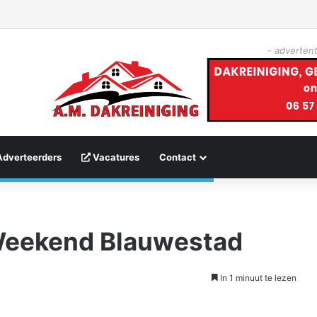
- advertent
Adverteerders
Vacatures
Contact
Weekend Blauwestad
In 1 minuut te lezen