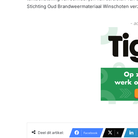
Stichting Oud Brandweermateriaal Winschoten ver
- a
Deel dit artikel:
Facebook
X