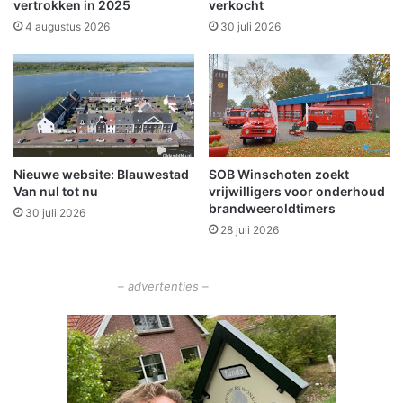
a
vertrokken in 2025
verkocht
n
4 augustus 2026
30 juli 2026
n
a
u
w
s
a
m
Nieuwe website: Blauwestad
SOB Winschoten zoekt
e
Van nul tot nu
vrijwilligers voor onderhoud
n
brandweeroldtimers
w
30 juli 2026
28 juli 2026
e
r
k
– advertenties –
e
n
b
i
j
h
a