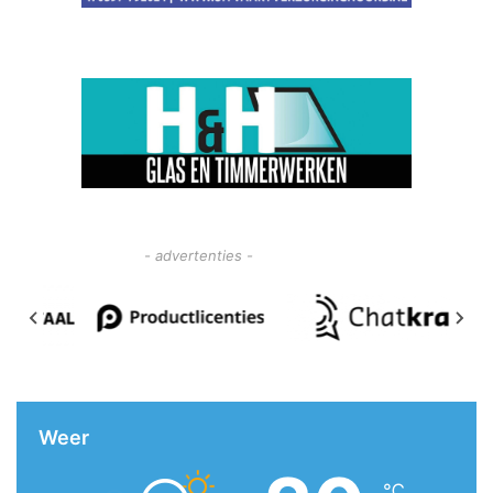
- advertenties -
Weer
℃