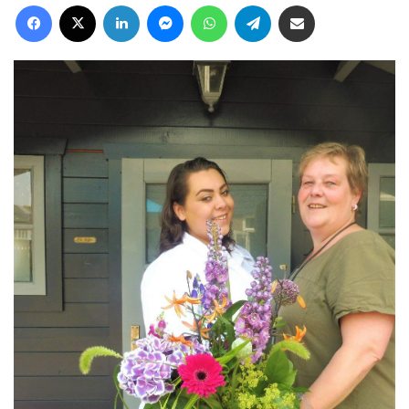
Facebook
X
LinkedIn
Messenger
WhatsApp
Telegram
Deel via Email