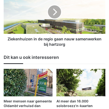
V
e
B
k
a
e
t
n
o
h
w
u
e
i
d
z
Ziekenhuizen in de regio gaan nauw samenwerken
e
e
bij hartzorg
r
n
o
i
Dit kan u ook interesseren
m
n
s
d
u
e
c
r
c
e
e
g
s
i
v
o
o
g
Meer mensen naar gemeente
Al meer dan 16.000
l
a
Oldambt verhuisd dan
solobroezz’n-kaarten