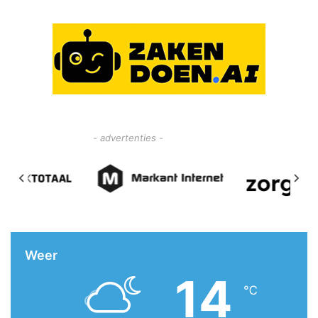
- advertenties -
Weer
14
℃