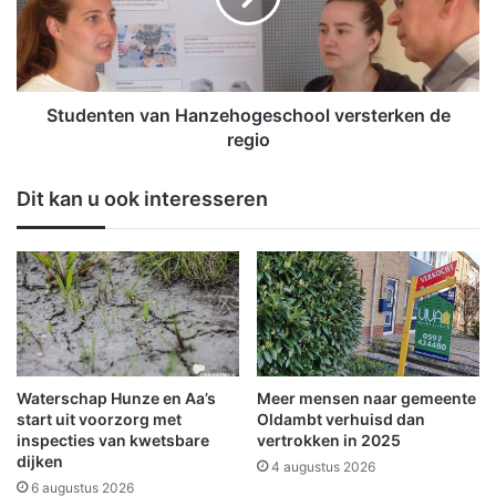
n
n
g
t
s
e
p
n
a
v
Studenten van Hanzehogeschool versterken de
s
a
regio
i
n
n
H
Dit kan u ook interesseren
v
a
o
n
o
z
r
e
a
h
f
o
v
g
a
e
l
s
Waterschap Hunze en Aa’s
Meer mensen naar gemeente
b
c
start uit voorzorg met
Oldambt verhuisd dan
r
h
inspecties van kwetsbare
vertrokken in 2025
e
dijken
o
4 augustus 2026
n
o
6 augustus 2026