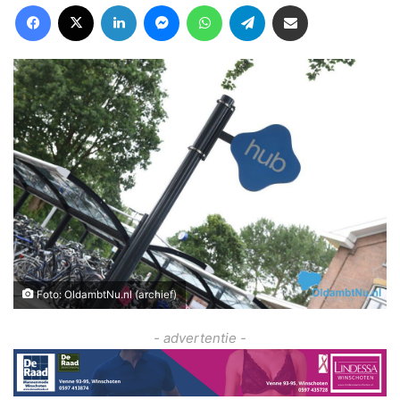
Facebook
X
LinkedIn
Messenger
WhatsApp
Telegram
Deel via Email
Foto: OldambtNu.nl (archief)
- advertentie -