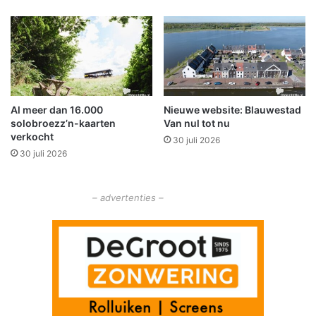
g
l
s
v
t
e
a
r
t
s
i
t
o
e
Al meer dan 16.000
Nieuwe website: Blauwestad
n
r
solobroezz’n-kaarten
Van nul tot nu
k
verkocht
30 juli 2026
e
30 juli 2026
n
d
e
– advertenties –
r
e
g
i
o