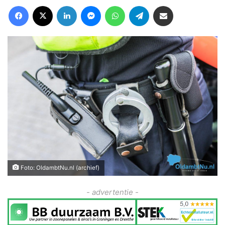
Facebook
X
LinkedIn
Messenger
WhatsApp
Telegram
Deel via Email
Foto: OldambtNu.nl (archief)
- advertentie -