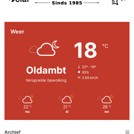
Weer
18
℃
Oldambt
22º - 16º
95%
2.69 km/h
Verspreide bewolking
22
21
28
℃
℃
℃
ma
di
wo
Archief