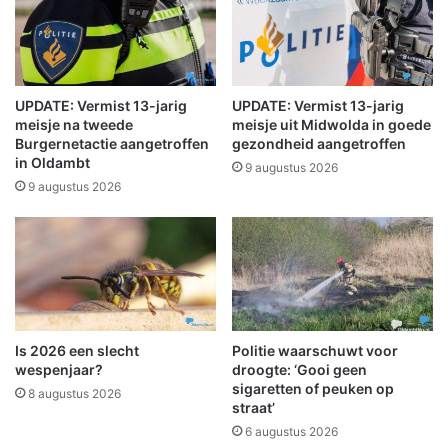
e
r
h
o
u
UPDATE: Vermist 13-jarig
UPDATE: Vermist 13-jarig
d
meisje na tweede
meisje uit Midwolda in goede
s
Burgernetactie aangetroffen
gezondheid aangetroffen
in Oldambt
c
9 augustus 2026
o
9 augustus 2026
n
t
r
a
c
t
v
Is 2026 een slecht
Politie waarschuwt voor
a
wespenjaar?
droogte: ‘Gooi geen
n
sigaretten of peuken op
8 augustus 2026
A
straat’
r
6 augustus 2026
r