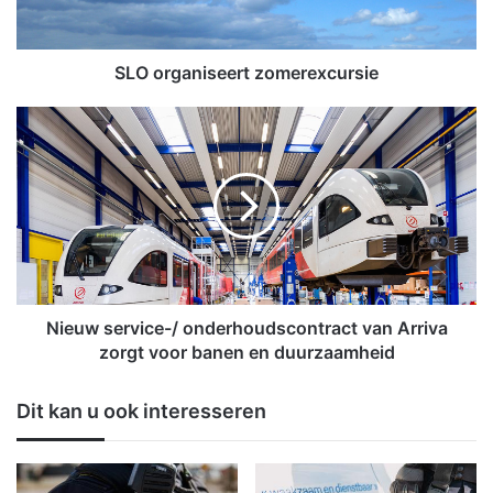
a
n
i
s
SLO organiseert zomerexcursie
e
e
N
r
i
t
e
z
u
o
w
m
s
e
e
r
r
e
v
x
i
Nieuw service-/ onderhoudscontract van Arriva
c
c
zorgt voor banen en duurzaamheid
u
e
r
-
Dit kan u ook interesseren
s
/
i
o
e
n
d