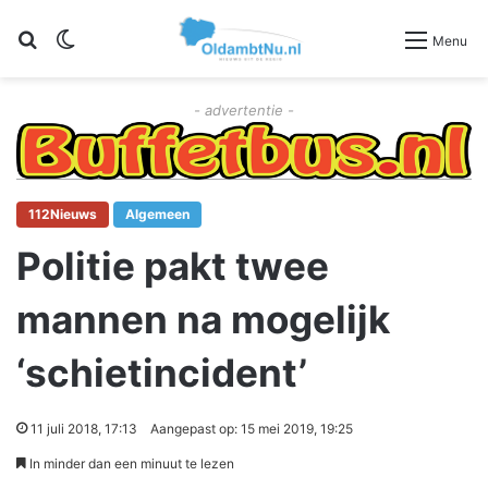
Zoeken
Switch skin
Menu
- advertentie -
112Nieuws
Algemeen
Politie pakt twee
mannen na mogelijk
‘schietincident’
11 juli 2018, 17:13
Aangepast op: 15 mei 2019, 19:25
In minder dan een minuut te lezen