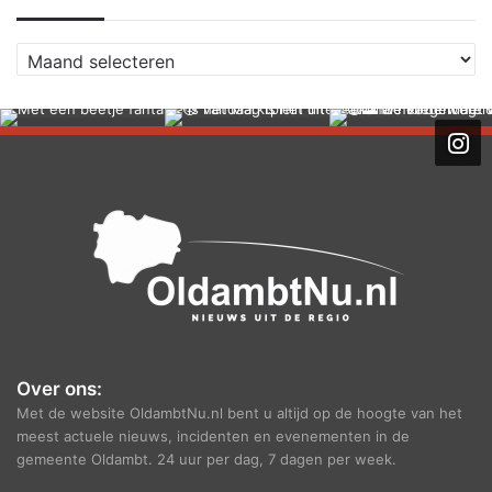
A
r
c
h
i
e
f
Over ons:
Met de website OldambtNu.nl bent u altijd op de hoogte van het
meest actuele nieuws, incidenten en evenementen in de
gemeente Oldambt. 24 uur per dag, 7 dagen per week.