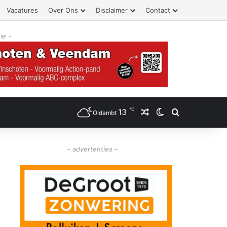
Vacatures
Over Ons
Disclaimer
Contact
ie -
℃
13
Willekeurig artikel
Switch skin
Zoeken
Oldambt
– advertenties –