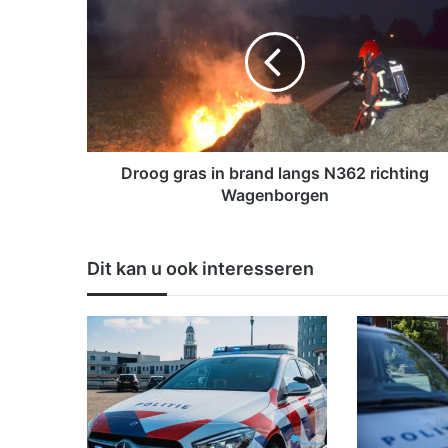
r
o
o
g
g
r
a
s
i
Droog gras in brand langs N362 richting
n
Wagenborgen
b
r
a
Dit kan u ook interesseren
n
d
l
a
n
g
s
N
3