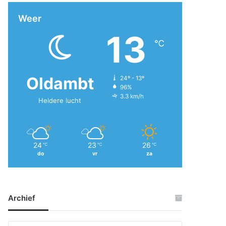
Weer
13
℃
Oldambt
24º - 13º
96%
3.3 km/h
Heldere lucht
24
23
26
℃
℃
℃
do
vr
za
Archief