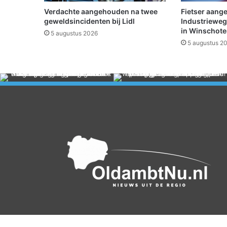
6
Verdachte aangehouden na twee
Fietser aang
2
geweldsincidenten bij Lidl
Industrieweg
r
in Winschot
5 augustus 2026
i
5 augustus 2
c
h
t
i
n
g
W
a
g
e
n
b
o
r
g
e
n