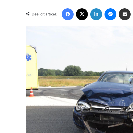
Facebook
X
LinkedIn
Messenger
Deel via Email
Deel dit artikel: