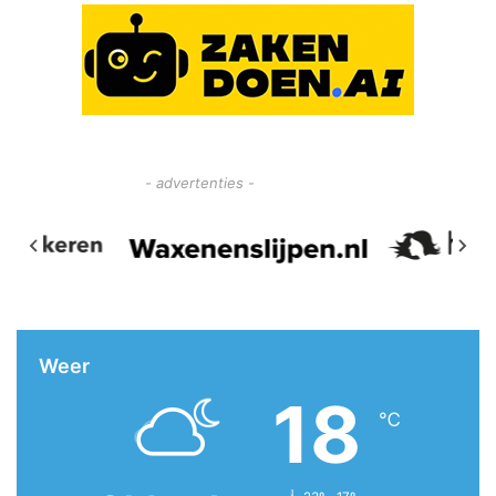
- advertenties -
Weer
18
℃