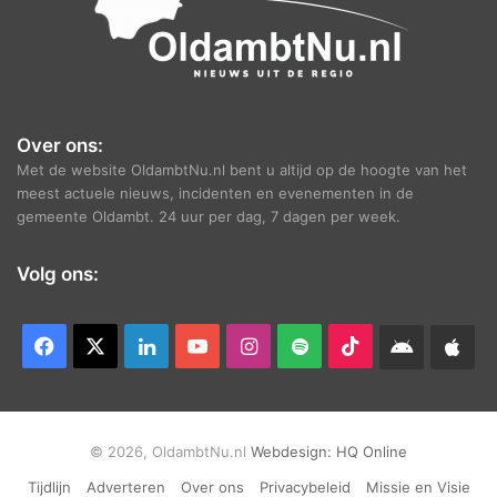
Over ons:
Met de website OldambtNu.nl bent u altijd op de hoogte van het
meest actuele nieuws, incidenten en evenementen in de
gemeente Oldambt. 24 uur per dag, 7 dagen per week.
Volg ons:
Facebook
X
LinkedIn
YouTube
Instagram
Spotify
TikTok
Android
App
app
Ap
© 2026, OldambtNu.nl
Webdesign:
HQ Online
Tijdlijn
Adverteren
Over ons
Privacybeleid
Missie en Visie