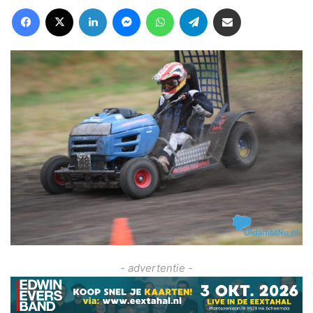
Facebook
X
LinkedIn
Messenger
WhatsApp
Telegram
Deel via Email
- advertentie -