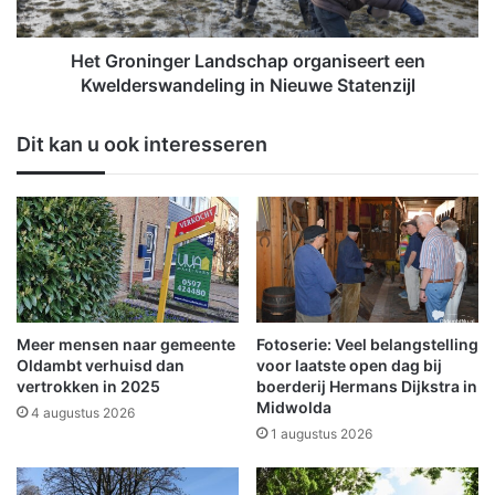
o
i
r
n
o
g
Het Groninger Landschap organiseert een
u
e
Kwelderswandeling in Nieuwe Statenzijl
d
r
e
L
Dit kan u ook interesseren
r
a
e
n
n
d
m
s
e
c
t
h
e
a
e
p
n
o
Meer mensen naar gemeente
Fotoserie: Veel belangstelling
s
r
Oldambt verhuisd dan
voor laatste open dag bij
p
g
vertrokken in 2025
boerderij Hermans Dijkstra in
e
Midwolda
a
4 augustus 2026
c
n
1 augustus 2026
i
i
f
s