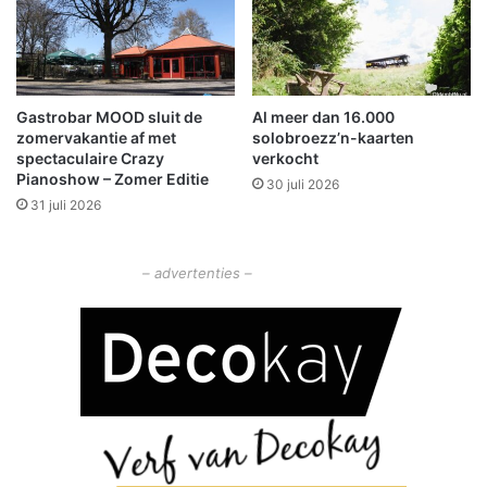
i
e
e
e
k
r
e
t
z
e
Gastrobar MOOD sluit de
Al meer dan 16.000
o
e
zomervakantie af met
solobroezz’n-kaarten
r
n
spectaculaire Crazy
verkocht
g
K
Pianoshow – Zomer Editie
30 juli 2026
v
w
31 juli 2026
r
e
a
l
a
d
– advertenties –
g
e
r
s
w
a
n
d
e
l
i