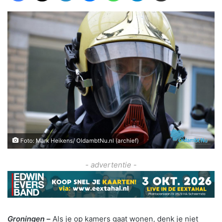
Foto: Mark Heikens/ OldambtNu.nl (archief)
- advertentie -
Groningen –
Als je op kamers gaat wonen, denk je niet