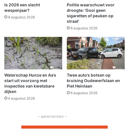
r
a
Is 2026 een slecht
Politie waarschuwt voor
i
n
wespenjaar?
droogte: ‘Gooi geen
g
d
sigaretten of peuken op
8 augustus 2026
straat’
h
w
e
e
6 augustus 2026
i
e
d
r
u
i
t
r
u
Waterschap Hunze en Aa’s
Twee auto’s botsen op
k
start uit voorzorg met
kruising Oudewerfslaan en
k
inspecties van kwetsbare
Piet Heinlaan
e
dijken
6 augustus 2026
n
6 augustus 2026
– advertenties –