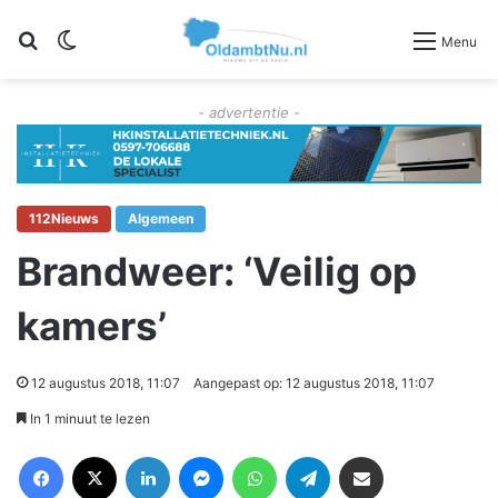
Zoeken
Switch skin
Menu
- advertentie -
112Nieuws
Algemeen
Brandweer: ‘Veilig op
kamers’
12 augustus 2018, 11:07
Aangepast op: 12 augustus 2018, 11:07
In 1 minuut te lezen
Facebook
X
LinkedIn
Messenger
WhatsApp
Telegram
Deel via Email