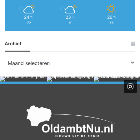
24
23
26
℃
℃
℃
do
vr
za
Archief
A
r
c
h
i
e
f