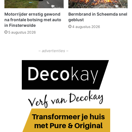
e
T
r
o
Motorrijder ernstig gewond
Bermbrand in Scheemda snel
w
c
na frontale botsing met auto
geblust
o
h
in Finsterwolde
l
4 augustus 2026
?
5 augustus 2026
d
e
– advertenties –