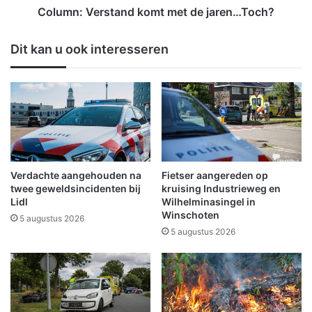
o
r
Column: Verstand komt met de jaren…Toch?
m
s
t
t
Dit kan u ook interesseren
r
a
e
n
n
d
t
k
z
o
o
m
n
t
n
m
e
e
Verdachte aangehouden na
Fietser aangereden op
p
t
twee geweldsincidenten bij
kruising Industrieweg en
a
d
Lidl
Wilhelminasingel in
r
Winschoten
e
5 augustus 2026
k
j
5 augustus 2026
F
a
i
r
n
e
s
n
t
…