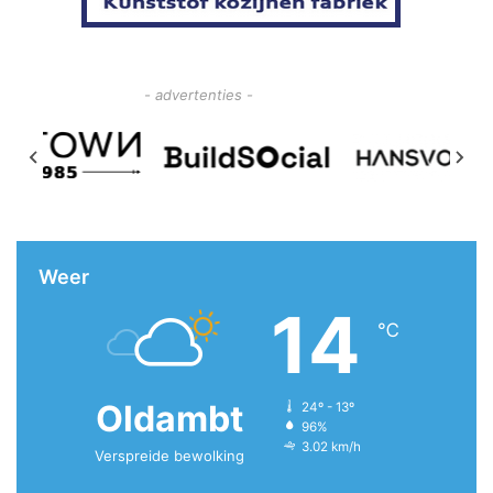
- advertenties -
Weer
14
℃
Oldambt
24º - 13º
96%
3.02 km/h
Verspreide bewolking