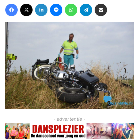
Facebook
X
LinkedIn
Messenger
WhatsApp
Telegram
Deel via Email
- advertentie -