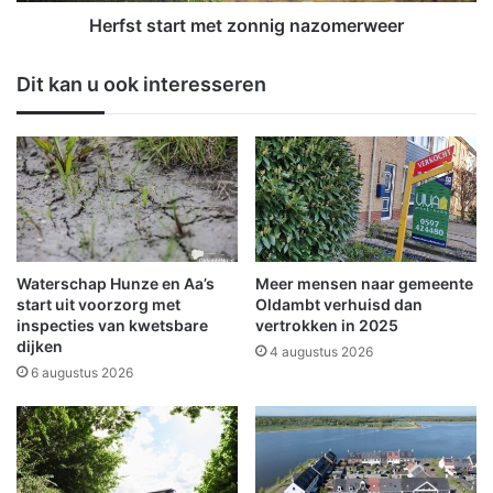
a
e
r
Herfst start met zonnig nazomerweer
k
t
t
m
Dit kan u ook interesseren
a
e
k
t
e
z
l
o
m
n
e
n
t
i
v
g
i
n
Waterschap Hunze en Aa’s
Meer mensen naar gemeente
s
a
start uit voorzorg met
Oldambt verhuisd dan
u
z
inspecties van kwetsbare
vertrokken in 2025
e
dijken
o
4 augustus 2026
e
m
6 augustus 2026
l
e
g
r
e
w
w
e
e
e