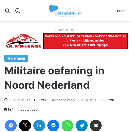
Zoeken
Switch skin
Menu
- advertentie -
Algemeen
Militaire oefening in
Noord Nederland
29 augustus 2018, 12:06
Aangepast op: 29 augustus 2018, 12:06
In 1 minuut te lezen
Facebook
X
LinkedIn
Messenger
WhatsApp
Telegram
Deel via Email