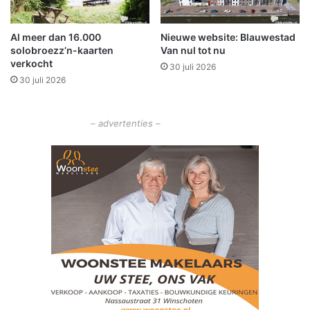
l
r
d
Al meer dan 16.000
Nieuwe website: Blauwestad
e
solobroezz’n-kaarten
Van nul tot nu
n
verkocht
h
30 juli 2026
30 juli 2026
u
m
o
– advertenties –
r