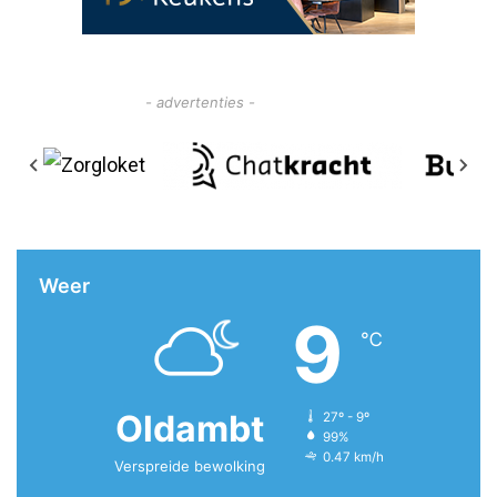
- advertenties -
Weer
9
℃
Oldambt
27º - 9º
99%
0.47 km/h
Verspreide bewolking