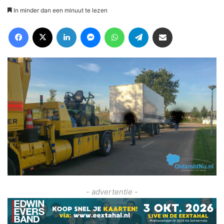
In minder dan een minuut te lezen
Facebook
X
LinkedIn
Messenger
WhatsApp
Telegram
Deel via Email
- advertentie -