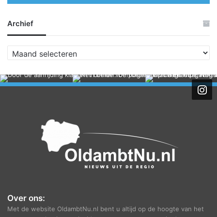
Archief
A
r
c
h
i
e
f
Over ons:
Met de website OldambtNu.nl bent u altijd op de hoogte van het