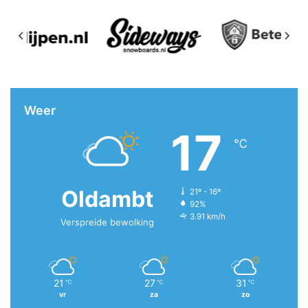
Weer
17
℃
Oldambt
21º - 16º
92%
3.91 km/h
Verspreide bewolking
21
27
31
℃
℃
℃
vr
za
zo