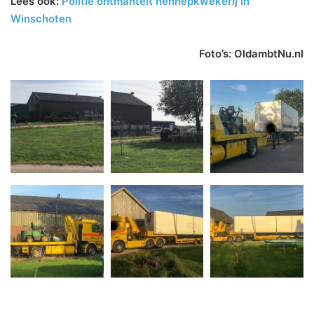
Lees ook:
Politie ontmantelt hennepkwekerij in
Winschoten
Foto’s: OldambtNu.nl