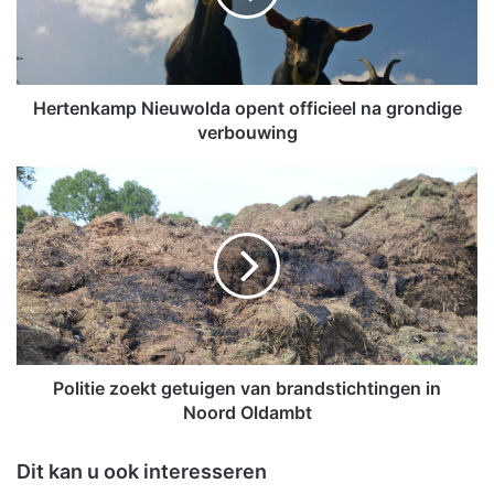
n
k
a
m
p
Hertenkamp Nieuwolda opent officieel na grondige
N
verbouwing
i
e
P
u
o
w
l
o
i
l
t
d
i
a
e
o
z
p
o
e
e
Politie zoekt getuigen van brandstichtingen in
n
k
Noord Oldambt
t
t
o
g
Dit kan u ook interesseren
f
e