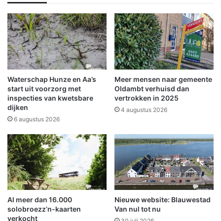
f
t
i
u
c
i
i
g
e
e
e
n
l
v
n
a
Waterschap Hunze en Aa’s
Meer mensen naar gemeente
a
n
start uit voorzorg met
Oldambt verhuisd dan
g
b
inspecties van kwetsbare
vertrokken in 2025
r
dijken
r
4 augustus 2026
o
a
6 augustus 2026
n
n
d
d
i
s
g
t
e
i
v
c
e
h
Al meer dan 16.000
Nieuwe website: Blauwestad
r
t
solobroezz’n-kaarten
Van nul tot nu
b
i
verkocht
o
30 juli 2026