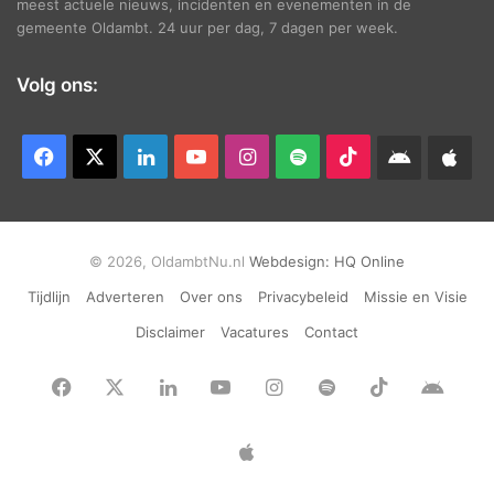
meest actuele nieuws, incidenten en evenementen in de
gemeente Oldambt. 24 uur per dag, 7 dagen per week.
Volg ons:
Facebook
X
LinkedIn
YouTube
Instagram
Spotify
TikTok
Android
App
app
Ap
© 2026, OldambtNu.nl
Webdesign:
HQ Online
Tijdlijn
Adverteren
Over ons
Privacybeleid
Missie en Visie
Disclaimer
Vacatures
Contact
Facebook
X
LinkedIn
YouTube
Instagram
Spotify
TikTok
Andr
app
Apple