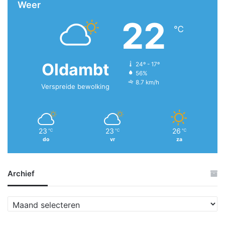
Weer
22
℃
Oldambt
24º - 17º
56%
8.7 km/h
Verspreide bewolking
23
23
26
℃
℃
℃
do
vr
za
Archief
A
r
c