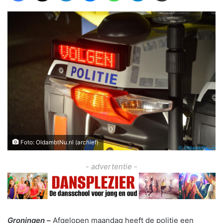
Foto: OldambtNu.nl (archief)
- advertentie -
Groningen –
Afgelopen maandag heeft de politie een