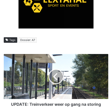
Tags
Dossier: A7
U
P
D
A
T
E
:
T
r
e
UPDATE: Treinverkeer weer op gang na storing
i