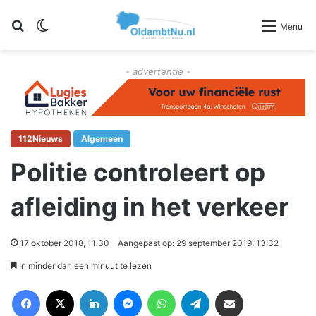
Zoeken
Switch skin
Menu
- advertentie -
112Nieuws
Algemeen
Politie controleert op
afleiding in het verkeer
17 oktober 2018, 11:30
Aangepast op: 29 september 2019, 13:32
In minder dan een minuut te lezen
Facebook
X
LinkedIn
Messenger
WhatsApp
Telegram
Deel via Email