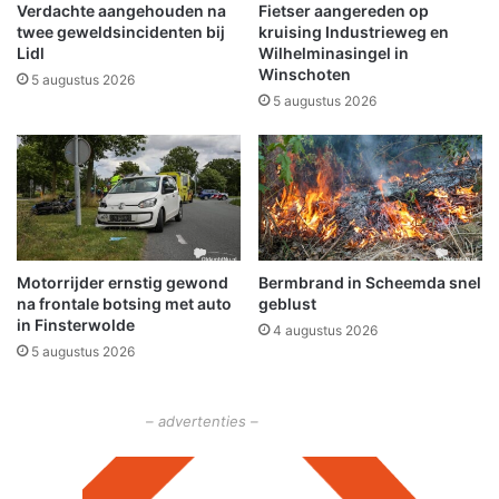
t
s
Verdachte aangehouden na
Fietser aangereden op
o
n
twee geweldsincidenten bij
kruising Industrieweg en
r
a
Lidl
Wilhelminasingel in
i
Winschoten
a
5 augustus 2026
n
s
5 augustus 2026
g
t
G
e
r
e
w
e
Motorrijder ernstig gewond
Bermbrand in Scheemda snel
g
na frontale botsing met auto
geblust
i
in Finsterwolde
4 augustus 2026
n
5 augustus 2026
N
i
e
– advertenties –
u
w
o
l