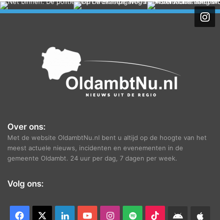
h
i
e
f
Over ons:
Met de website OldambtNu.nl bent u altijd op de hoogte van het
meest actuele nieuws, incidenten en evenementen in de
gemeente Oldambt. 24 uur per dag, 7 dagen per week.
Volg ons:
Facebook
X
LinkedIn
YouTube
Instagram
Spotify
TikTok
Android
App