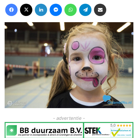
Facebook
X
LinkedIn
Messenger
WhatsApp
Telegram
Deel via Email
- advertentie -