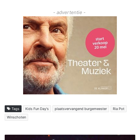
- advertentie -
Tags
Kids Fun Day's
plaatsvervangend burgemeester
Ria Pot
Winschoten
M