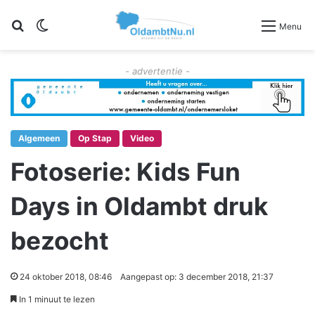
Zoeken
Switch skin
Menu
- advertentie -
Algemeen
Op Stap
Video
Fotoserie: Kids Fun
Days in Oldambt druk
bezocht
24 oktober 2018, 08:46
Aangepast op: 3 december 2018, 21:37
In 1 minuut te lezen