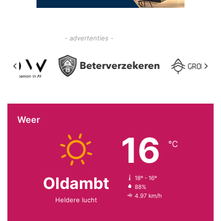
- advertenties -
Weer
16
℃
Oldambt
18º - 16º
88%
4.97 km/h
Heldere lucht