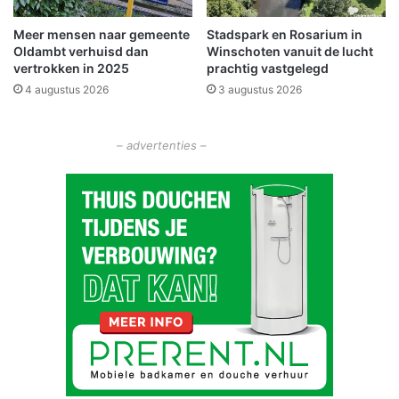
e
l
Meer mensen naar gemeente
Stadspark en Rosarium in
a
Oldambt verhuisd dan
Winschoten vanuit de lucht
n
vertrokken in 2025
prachtig vastgelegd
d
4 augustus 2026
3 augustus 2026
e
l
i
– advertenties –
j
k
e
N
a
t
u
u
r
w
e
r
k
d