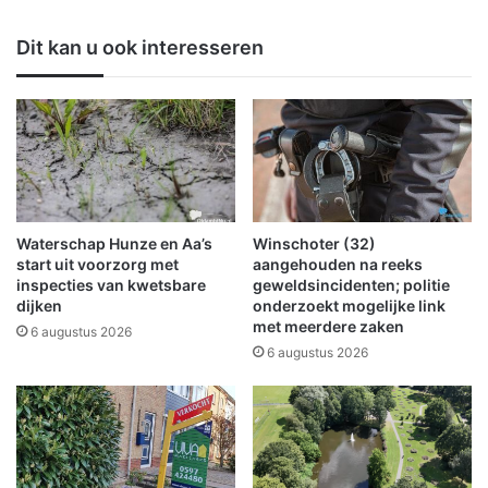
e
r
l
L
Dit kan u ook interesseren
f
a
h
n
a
d
a
s
r
c
w
h
e
a
g
p
v
d
Waterschap Hunze en Aa’s
Winschoter (32)
e
o
start uit voorzorg met
aangehouden na reeks
r
e
inspecties van kwetsbare
geweldsincidenten; politie
v
dijken
onderzoekt mogelijke link
t
met meerdere zaken
o
m
6 augustus 2026
l
e
6 augustus 2026
g
e
e
m
n
e
t
d