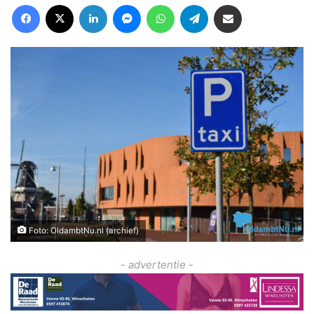
Facebook
X
LinkedIn
Messenger
WhatsApp
Telegram
Deel via Email
Foto: OldambtNu.nl (archief)
- advertentie -