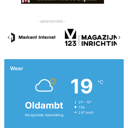
- advertenties -
Weer
19
℃
Oldambt
21º - 15º
73%
2.67 km/h
Verspreide bewolking