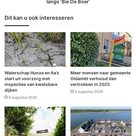
E
r
langs ‘Bie De Boer’
r
o
i
n
Dit kan u ook interesseren
k
i
H
n
u
g
l
e
s
n
e
i
g
n
g
n
e
i
Waterschap Hunze en Aa’s
Meer mensen naar gemeente
i
e
start uit voorzorg met
Oldambt verhuisd dan
n
u
inspecties van kwetsbare
vertrokken in 2025
h
dijken
w
4 augustus 2026
e
e
6 augustus 2026
t
Y
L
o
e
u
e
T
s
u
c
b