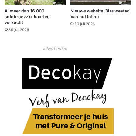
a
e
Al meer dan 16.000
Nieuwe website: Blauwestad
f
-
solobroezz’n-kaarten
Van nul tot nu
é
s
verkocht
30 juli 2026
e
30 juli 2026
r
i
e
– advertenties –
l
a
n
g
s
‘
B
i
e
D
e
B
o
e