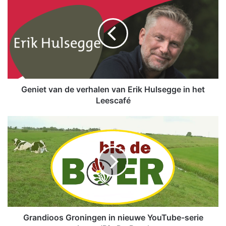
e
n
i
e
t
v
a
n
d
Geniet van de verhalen van Erik Hulsegge in het
e
Leescafé
v
e
G
r
r
h
a
a
n
l
d
e
i
n
o
v
o
a
s
n
G
Grandioos Groningen in nieuwe YouTube-serie