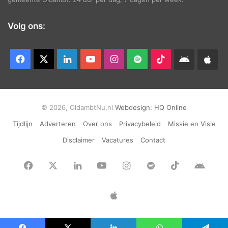
Volg ons:
Facebook
X
LinkedIn
YouTube
Instagram
Spotify
TikTok
Android
App
app
Ap
© 2026, OldambtNu.nl
Webdesign:
HQ Online
Tijdlijn
Adverteren
Over ons
Privacybeleid
Missie en Visie
Disclaimer
Vacatures
Contact
Facebook
X
LinkedIn
YouTube
Instagram
Spotify
TikTok
Andr
app
Apple
App