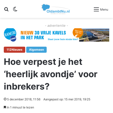
Zoeken
Switch skin
Menu
- advertentie -
112Nieuws
Algemeen
Hoe verpest je het
‘heerlijk avondje’ voor
inbrekers?
5 december 2018, 11:56
Aangepast op: 15 mei 2019, 19:25
In 1 minuut te lezen