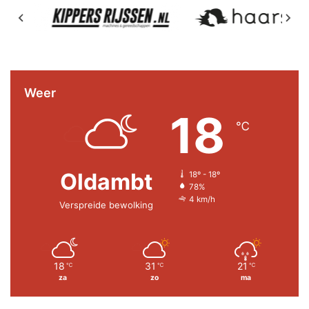
Weer
18
℃
Oldambt
18º - 18º
78%
4 km/h
Verspreide bewolking
18
31
21
℃
℃
℃
za
zo
ma