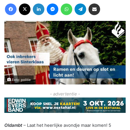
Facebook
X
LinkedIn
Messenger
WhatsApp
Telegram
Deel via Email
Foto: politie
- advertentie -
Oldambt
– Laat het heerlijke avondje maar komen! 5