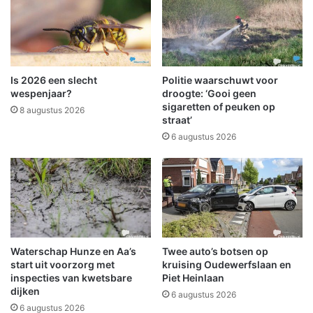
r
s
w
k
o
r
n
a
i
k
n
e
Is 2026 een slecht
Politie waarschuwt voor
g
r
wespenjaar?
droogte: ‘Gooi geen
o
s
sigaretten of peuken op
8 augustus 2026
v
straat’
n
e
a
6 augustus 2026
r
a
v
r
a
W
l
i
W
n
i
s
n
c
Waterschap Hunze en Aa’s
Twee auto’s botsen op
s
h
start uit voorzorg met
kruising Oudewerfslaan en
c
o
inspecties van kwetsbare
Piet Heinlaan
h
t
dijken
6 augustus 2026
o
e
6 augustus 2026
t
n