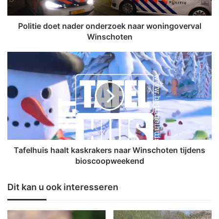
d
o
e
Politie doet nader onderzoek naar woningoverval
t
Winschoten
n
a
T
d
a
e
f
r
e
o
l
n
h
d
u
e
i
r
s
z
h
Tafelhuis haalt kaskrakers naar Winschoten tijdens
o
a
bioscoopweekend
e
a
k
l
Dit kan u ook interesseren
n
t
a
k
a
a