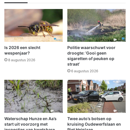
m
v
e
e
l
r
d
l
i
e
n
d
g
e
n
Is 2026 een slecht
Politie waarschuwt voor
p
wespenjaar?
droogte: ‘Gooi geen
e
sigaretten of peuken op
8 augustus 2026
straat’
r
s
6 augustus 2026
o
o
n
i
n
o
u
Waterschap Hunze en Aa’s
Twee auto’s botsen op
d
start uit voorzorg met
kruising Oudewerfslaan en
e
inspecties van kwetsbare
Piet Heinlaan