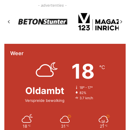
- advertenties -
Weer
18
℃
Oldambt
18º - 17º
82%
3.7 km/h
Verspreide bewolking
18
31
21
℃
℃
℃