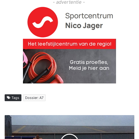
- advertentie -
Tags
Dossier: A7
B
r
a
n