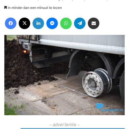
In minder dan een minuut te lezen
Facebook
X
LinkedIn
Messenger
WhatsApp
Telegram
Deel via Email
- advertentie -