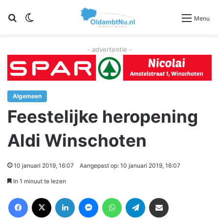
Zoeken
Switch skin
Menu
- advertentie -
Algemeen
Feestelijke heropening
Aldi Winschoten
10 januari 2019, 16:07
Aangepast op: 10 januari 2019, 16:07
In 1 minuut te lezen
Facebook
X
LinkedIn
Messenger
WhatsApp
Telegram
Deel via Email