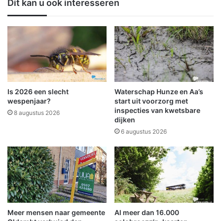
Dit kan u ook interesseren
u
s
k
c
k
h
e
o
n
t
e
n
b
e
Is 2026 een slecht
Waterschap Hunze en Aa’s
h
wespenjaar?
start uit voorzorg met
a
inspecties van kwetsbare
8 augustus 2026
dijken
a
l
6 augustus 2026
t
o
p
n
i
e
u
Meer mensen naar gemeente
Al meer dan 16.000
w