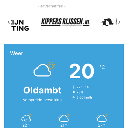
- advertenties -
Weer
20
℃
Oldambt
22º - 14º
78%
3.06 km/h
Verspreide bewolking
22
21
27
℃
℃
℃