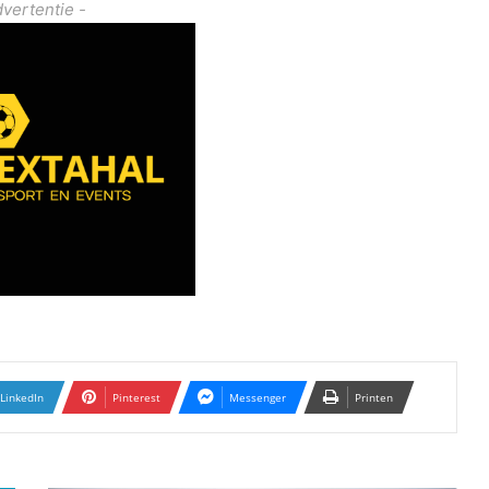
dvertentie -
LinkedIn
Pinterest
Messenger
Printen