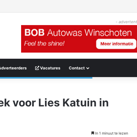
- advertent
Adverteerders
Vacatures
Contact
k voor Lies Katuin in
In 1 minuut te lezen