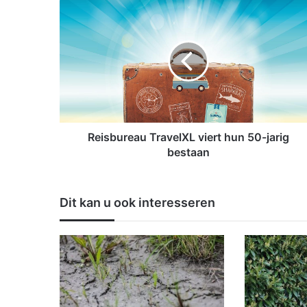
R
e
i
s
b
u
r
e
a
u
Reisbureau TravelXL viert hun 50-jarig
T
bestaan
r
a
v
Dit kan u ook interesseren
e
l
X
L
v
i
e