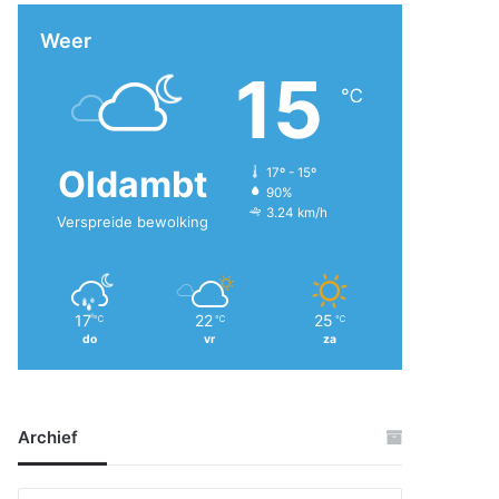
Weer
15
℃
Oldambt
17º - 15º
90%
3.24 km/h
Verspreide bewolking
17
22
25
℃
℃
℃
do
vr
za
Archief