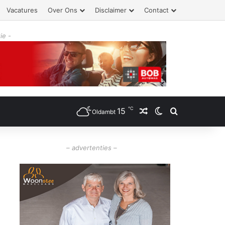
Vacatures
Over Ons
Disclaimer
Contact
ie -
℃
15
Willekeurig artikel
Switch skin
Zoeken
Oldambt
– advertenties –