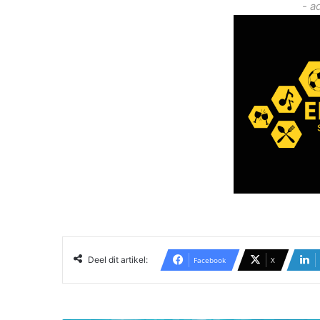
- a
Deel dit artikel:
Facebook
X