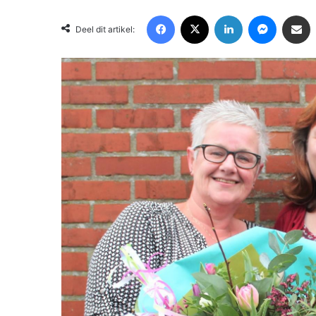
Facebook
X
LinkedIn
Messenger
Deel via Email
Deel dit artikel: