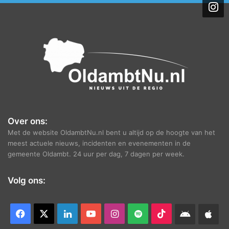
i
e
f
Over ons:
Met de website OldambtNu.nl bent u altijd op de hoogte van het
meest actuele nieuws, incidenten en evenementen in de
gemeente Oldambt. 24 uur per dag, 7 dagen per week.
Volg ons:
Facebook
X
LinkedIn
YouTube
Instagram
Spotify
TikTok
Android
App