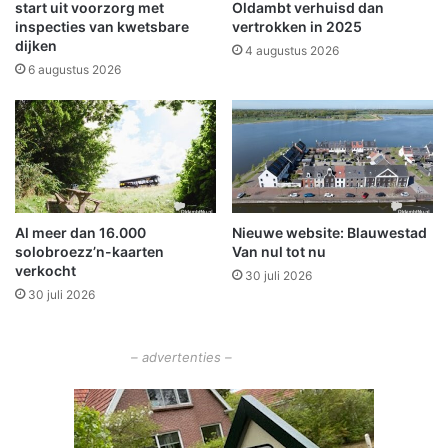
e
n
start uit voorzorg met
Oldambt verhuisd dan
r
S
inspecties van kwetsbare
vertrokken in 2025
r
dijken
O
4 augustus 2026
o
O
6 augustus 2026
c
O
k
G
e
n
A
b
i
Al meer dan 16.000
Nieuwe website: Blauwestad
a
solobroezz’n-kaarten
Van nul tot nu
n
verkocht
30 juli 2026
t
30 juli 2026
L
y
c
– advertenties –
u
r
g
u
s