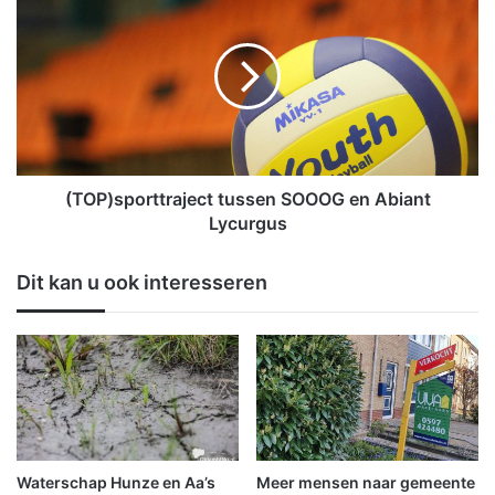
o
T
o
O
r
P
r
)
o
s
n
p
d
o
e
r
p
t
(TOP)sporttraject tussen SOOOG en Abiant
l
t
Lycurgus
a
r
y
a
Dit kan u ook interesseren
o
j
f
e
f
c
s
t
v
t
o
u
o
s
r
s
O
e
Waterschap Hunze en Aa’s
Meer mensen naar gemeente