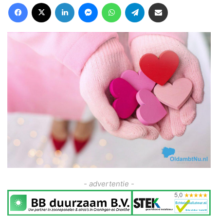
Facebook
X
LinkedIn
Messenger
WhatsApp
Telegram
Deel via Email
- advertentie -