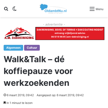
Zoeken
Switch skin
Menu
- advertentie -
Algemeen
Cultuur
Walk&Talk – dé
koffiepauze voor
werkzoekenden
6 maart 2019, 09:42
Aangepast op: 6 maart 2019, 09:42
In 1 minuut te lezen