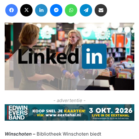
Facebook
X
LinkedIn
Messenger
WhatsApp
Telegram
Deel via Email
- advertentie -
Winschoten –
Bibliotheek Winschoten biedt