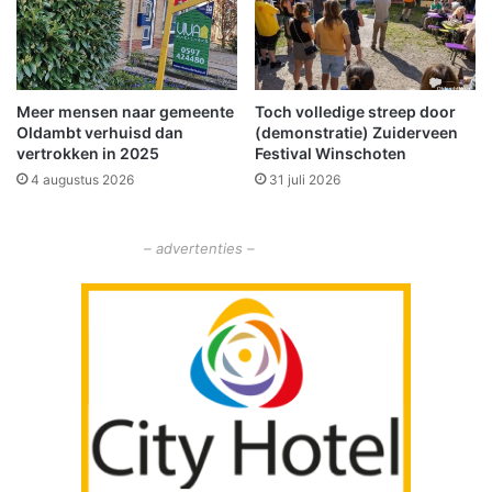
r
b
n
u
a
i
t
t
u
Meer mensen naar gemeente
Toch volledige streep door
e
Oldambt verhuisd dan
(demonstratie) Zuiderveen
u
n
vertrokken in 2025
Festival Winschoten
r
d
i
4 augustus 2026
31 juli 2026
e
n
v
c
a
l
– advertenties –
k
u
k
s
e
i
n
e
w
v
e
e
g
l
a
n
d