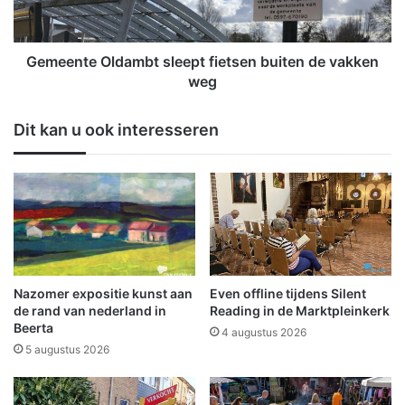
g
t
e
e
e
O
f
l
Gemeente Oldambt sleept fietsen buiten de vakken
t
d
weg
d
a
r
m
Dit kan u ook interesseren
i
b
e
t
k
s
e
l
e
e
r
e
r
p
u
t
i
f
Nazomer expositie kunst aan
Even offline tijdens Silent
m
i
de rand van nederland in
Reading in de Marktpleinkerk
t
e
Beerta
4 augustus 2026
e
t
5 augustus 2026
v
s
o
e
o
n