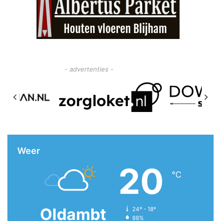
- advertenties -
Weer
20
℃
Oldambt
24º - 18º
88%