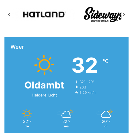
Weer
32
℃
Oldambt
32º - 20º
26%
5.29 km/h
Heldere lucht
32
22
20
℃
℃
℃
zo
ma
di