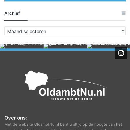
Archief
A
r
c
h
i
e
f
Over ons:
Met de website OldambtNu.nl bent u altijd op de hoogte van het