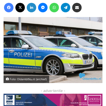
Facebook
X
LinkedIn
Messenger
WhatsApp
Telegram
Deel via Email
Foto: OldambtNu.nl (archief)
- advertentie -