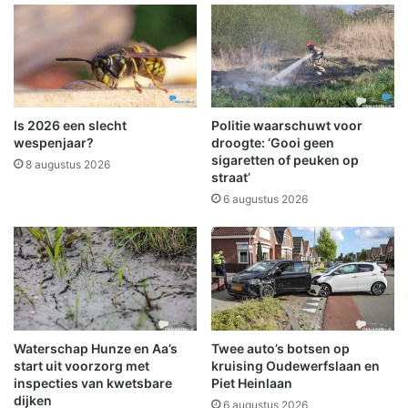
t
f
Z
l
u
a
i
t
d
l
e
a
r
a
Is 2026 een slecht
Politie waarschuwt voor
v
t
wespenjaar?
droogte: ‘Gooi geen
e
h
sigaretten of peuken op
8 augustus 2026
e
straat’
u
n
l
6 augustus 2026
z
p
o
d
r
i
g
e
e
n
n
s
v
t
Waterschap Hunze en Aa’s
Twee auto’s botsen op
o
e
start uit voorzorg met
kruising Oudewerfslaan en
o
n
inspecties van kwetsbare
Piet Heinlaan
r
u
dijken
6 augustus 2026
f
i