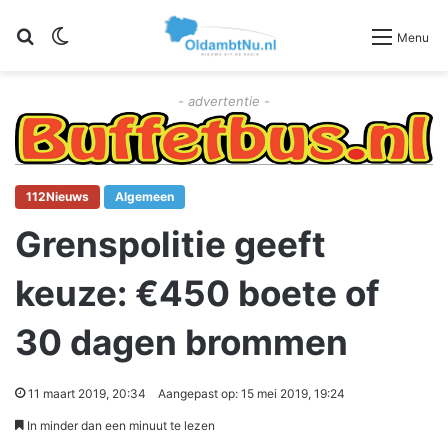
Zoeken
Switch skin
Menu
- advertentie -
112Nieuws
Algemeen
Grenspolitie geeft
keuze: €450 boete of
30 dagen brommen
11 maart 2019, 20:34
Aangepast op: 15 mei 2019, 19:24
In minder dan een minuut te lezen