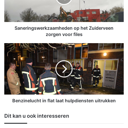
i
n
g
s
w
Saneringswerkzaamheden op het Zuiderveen
e
zorgen voor files
r
k
B
z
e
a
n
a
z
m
i
h
n
e
e
d
l
e
u
n
c
Benzinelucht in flat laat hulpdiensten uitrukken
o
h
p
t
Dit kan u ook interesseren
h
i
e
n