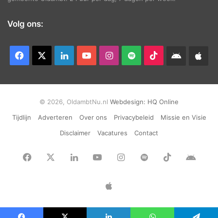
Volg ons:
Facebook
X
LinkedIn
YouTube
Instagram
Spotify
TikTok
Android
App
app
Ap
© 2026, OldambtNu.nl
Webdesign:
HQ Online
Tijdlijn
Adverteren
Over ons
Privacybeleid
Missie en Visie
Disclaimer
Vacatures
Contact
Facebook
X
LinkedIn
YouTube
Instagram
Spotify
TikTok
Andr
app
Apple
App