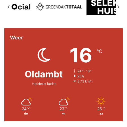
Weer
16
℃
Oldambt
24º - 16º
95%
3.73 km/h
Heldere lucht
24
23
26
℃
℃
℃
do
vr
za