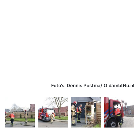
Foto’s: Dennis Postma/ OldambtNu.nl