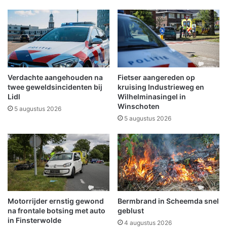
k
n
é
E
é
v
n
e
u
n
u
t
r
t
Verdachte aangehouden na
Fietser aangereden op
v
r
twee geweldsincidenten bij
kruising Industrieweg en
o
e
Lidl
Wilhelminasingel in
o
Winschoten
k
5 augustus 2026
r
t
5 augustus 2026
u
v
i
e
t
e
l
b
e
z
Motorrijder ernstig gewond
Bermbrand in Scheemda snel
o
na frontale botsing met auto
geblust
e
in Finsterwolde
4 augustus 2026
k