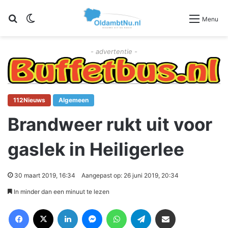
Zoeken
Switch skin
Menu
- advertentie -
112Nieuws
Algemeen
Brandweer rukt uit voor
gaslek in Heiligerlee
30 maart 2019, 16:34
Aangepast op: 26 juni 2019, 20:34
In minder dan een minuut te lezen
Facebook
X
LinkedIn
Messenger
WhatsApp
Telegram
Deel via Email