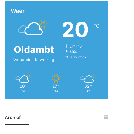
Weer
20
℃
Oldambt
21º - 16º
69%
3.05 km/h
Verspreide bewolking
20
27
32
℃
℃
℃
vr
za
zo
Archief