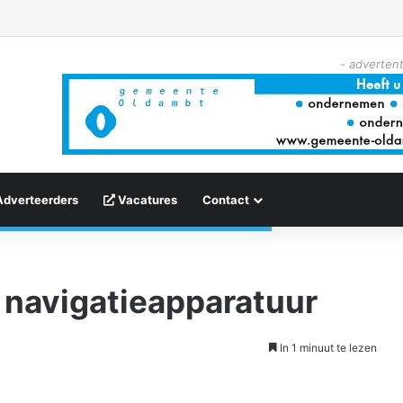
- advertent
Adverteerders
Vacatures
Contact
 navigatieapparatuur
In 1 minuut te lezen