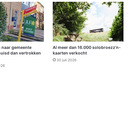
b
l
i
o
t
h
e
e
 naar gemeente
Al meer dan 16.000 solobroezz’n-
k
uisd dan vertrokken
kaarten verkocht
W
30 juli 2026
i
026
n
s
c
h
o
t
e
n