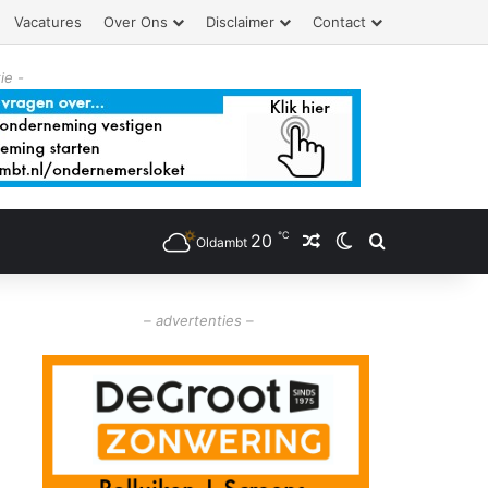
Vacatures
Over Ons
Disclaimer
Contact
ie -
℃
20
Willekeurig artikel
Switch skin
Zoeken
Oldambt
– advertenties –