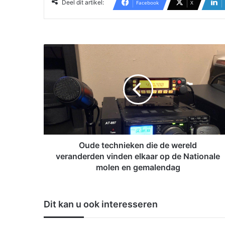
Deel dit artikel:
Facebook
X
O
u
d
e
t
e
c
h
n
i
Oude technieken die de wereld
e
veranderden vinden elkaar op de Nationale
k
molen en gemalendag
e
n
d
Dit kan u ook interesseren
i
e