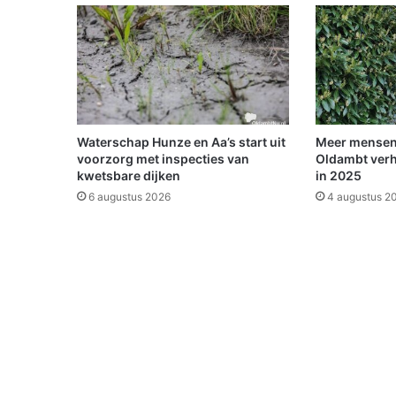
d
e
w
e
r
e
l
d
Waterschap Hunze en Aa’s start uit
Meer mensen
v
voorzorg met inspecties van
Oldambt verh
e
kwetsbare dijken
in 2025
r
6 augustus 2026
4 augustus 2
a
n
d
e
r
d
e
n
v
i
n