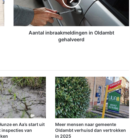
l
i
n
b
r
Aantal inbraakmeldingen in Oldambt
a
gehalveerd
a
k
m
e
l
d
i
n
g
e
n
i
n
nze en Aa’s start uit
Meer mensen naar gemeente
O
 inspecties van
Oldambt verhuisd dan vertrokken
l
jken
in 2025