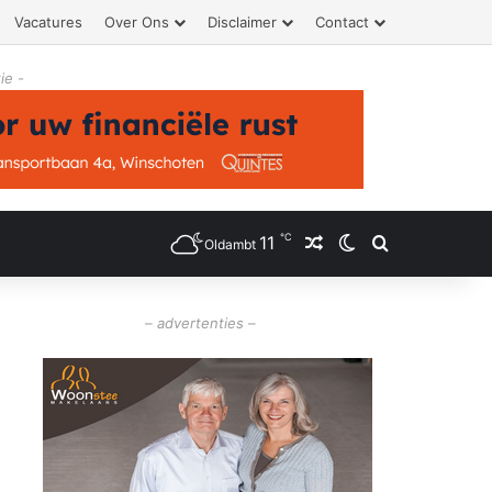
Vacatures
Over Ons
Disclaimer
Contact
ie -
℃
11
Willekeurig artikel
Switch skin
Zoeken
Oldambt
– advertenties –