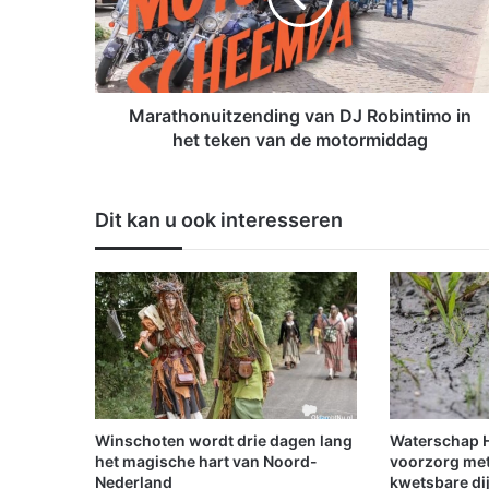
h
o
n
u
i
Marathonuitzending van DJ Robintimo in
t
het teken van de motormiddag
z
e
n
Dit kan u ook interesseren
d
i
n
g
v
a
n
D
J
R
Winschoten wordt drie dagen lang
Waterschap Hu
o
het magische hart van Noord-
voorzorg met
b
Nederland
kwetsbare di