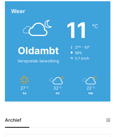
Weer
11
℃
Oldambt
27º - 10º
99%
0.7 km/h
Verspreide bewolking
27
32
22
℃
℃
℃
za
zo
ma
Archief