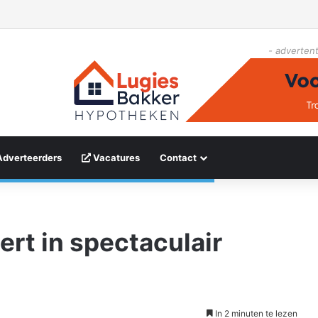
- advertent
Adverteerders
Vacatures
Contact
rt in spectaculair
In 2 minuten te lezen