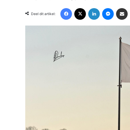
Facebook
X
LinkedIn
Messenger
Deel via Email
Deel dit artikel: