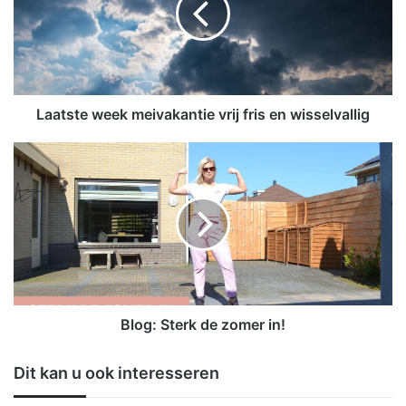
s
t
e
w
e
e
Laatste week meivakantie vrij fris en wisselvallig
k
m
B
e
l
i
o
v
g
a
:
k
S
a
t
n
e
t
r
i
k
Blog: Sterk de zomer in!
e
d
v
e
Dit kan u ook interesseren
r
z
i
o