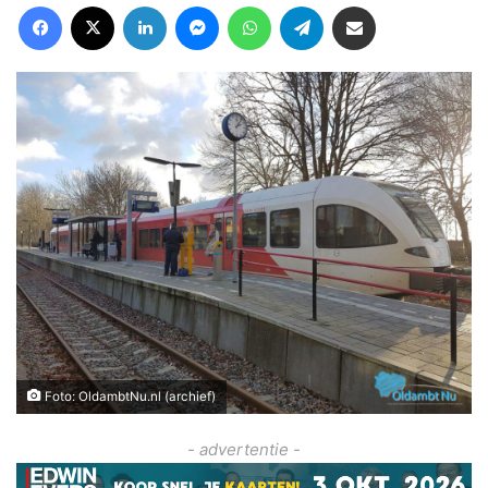
Facebook
X
LinkedIn
Messenger
WhatsApp
Telegram
Deel via Email
Foto: OldambtNu.nl (archief)
- advertentie -