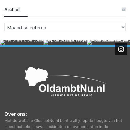
Archief
A
r
c
h
i
e
f
Over ons:
Met de website OldambtNu.nl bent u altijd op de hoogte van het
meest actuele nieuws, incidenten en evenementen in de