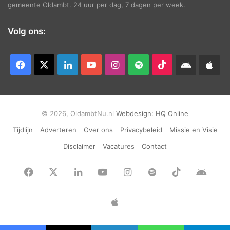
gemeente Oldambt. 24 uur per dag, 7 dagen per week.
Volg ons:
Facebook
X
LinkedIn
YouTube
Instagram
Spotify
TikTok
Android
App
app
Ap
© 2026, OldambtNu.nl
Webdesign:
HQ Online
Tijdlijn
Adverteren
Over ons
Privacybeleid
Missie en Visie
Disclaimer
Vacatures
Contact
Facebook
X
LinkedIn
YouTube
Instagram
Spotify
TikTok
Andr
app
Apple
App