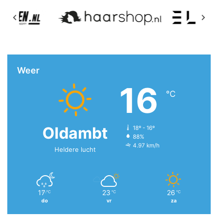
Weer
16
℃
Oldambt
18º - 16º
88%
4.97 km/h
Heldere lucht
17
23
26
℃
℃
℃
do
vr
za