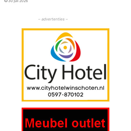
30 juli 2026
– advertenties –