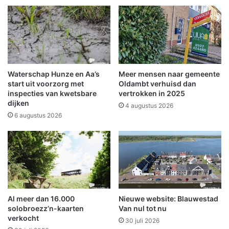
j
m
f
e
r
r
i
i
s
n
e
!
n
Waterschap Hunze en Aa’s
Meer mensen naar gemeente
w
start uit voorzorg met
Oldambt verhuisd dan
i
inspecties van kwetsbare
vertrokken in 2025
dijken
s
4 augustus 2026
s
6 augustus 2026
e
l
v
a
l
l
i
Al meer dan 16.000
Nieuwe website: Blauwestad
g
solobroezz’n-kaarten
Van nul tot nu
verkocht
30 juli 2026