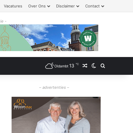
Vacatures
Over Ons
Disclaimer
Contact
ie -
℃
13
Willekeurig artikel
Switch skin
Zoeken
Oldambt
– advertenties –