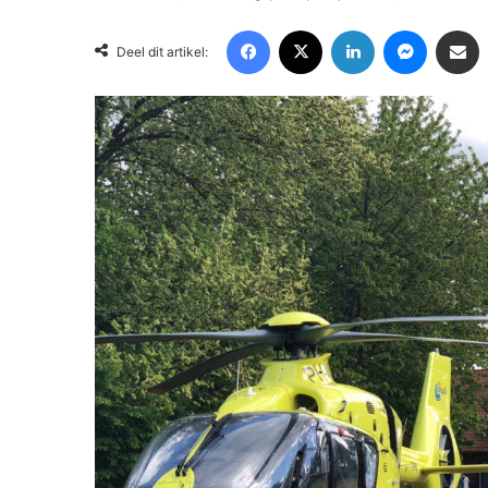
Facebook
X
LinkedIn
Messenger
Deel via Email
Deel dit artikel: