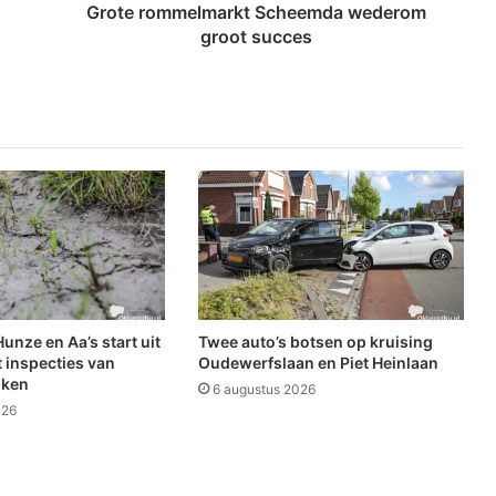
e
Grote rommelmarkt Scheemda wederom
l
groot succes
m
a
r
k
t
S
c
h
e
e
m
d
a
nze en Aa’s start uit
Twee auto’s botsen op kruising
w
 inspecties van
Oudewerfslaan en Piet Heinlaan
e
jken
6 augustus 2026
d
026
e
r
o