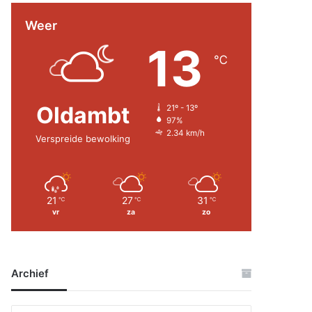
Weer
13
℃
Oldambt
21º - 13º
97%
2.34 km/h
Verspreide bewolking
21
27
31
℃
℃
℃
vr
za
zo
Archief