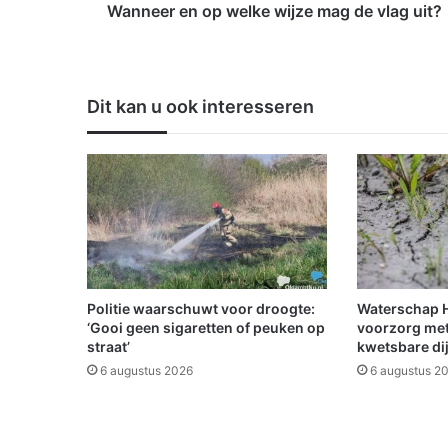
o
Wanneer en op welke wijze mag de vlag uit?
p
w
e
l
Dit kan u ook interesseren
k
e
w
i
j
z
e
m
a
g
Politie waarschuwt voor droogte:
Waterschap Hu
d
‘Gooi geen sigaretten of peuken op
voorzorg met
e
straat’
kwetsbare di
v
6 augustus 2026
6 augustus 2
l
a
g