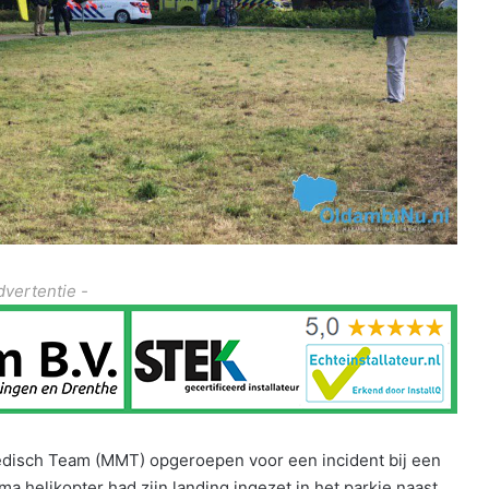
dvertentie -
disch Team (MMT) opgeroepen voor een incident bij een
 helikopter had zijn landing ingezet in het parkje naast