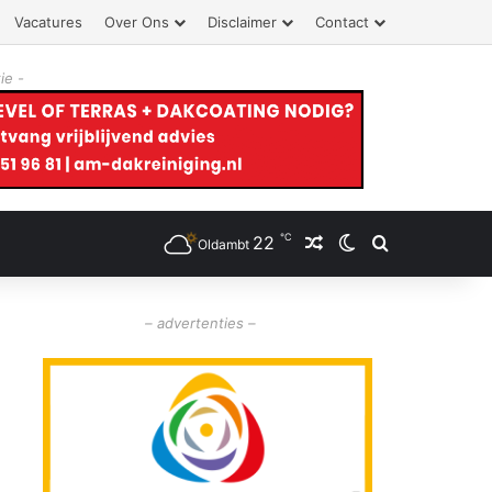
Vacatures
Over Ons
Disclaimer
Contact
ie -
℃
22
Willekeurig artikel
Switch skin
Zoeken
Oldambt
– advertenties –