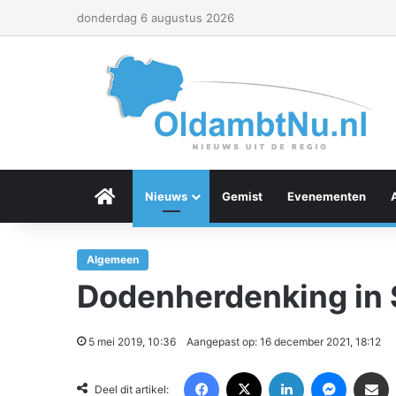
donderdag 6 augustus 2026
Menu Item
Nieuws
Gemist
Evenementen
Algemeen
Dodenherdenking in
5 mei 2019, 10:36
Aangepast op: 16 december 2021, 18:12
Facebook
X
LinkedIn
Messenger
Deel via Email
Deel dit artikel: