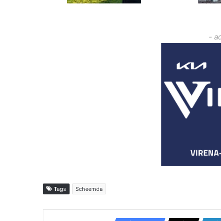
- a
Tags
Scheemda