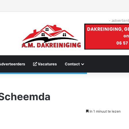
- advertent
Adverteerders
Vacatures
Contact
 Scheemda
In 1 minuut te lezen