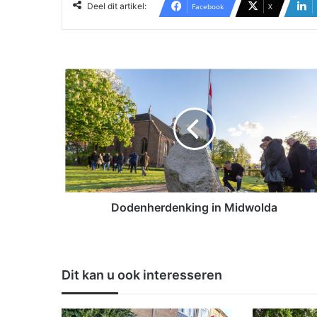
Deel dit artikel:
Facebook
X
D
o
d
e
n
h
e
r
d
e
Dodenherdenking in Midwolda
n
k
i
n
Dit kan u ook interesseren
g
i
n