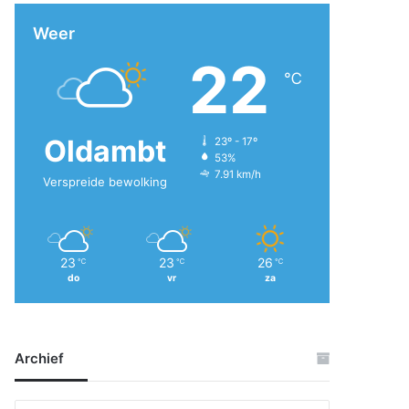
Weer
22
℃
Oldambt
23º - 17º
53%
7.91 km/h
Verspreide bewolking
23
23
26
℃
℃
℃
do
vr
za
Archief