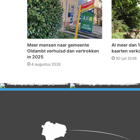
M
i
d
w
o
l
d
Meer mensen naar gemeente
Al meer dan 
a
Oldambt verhuisd dan vertrokken
kaarten verk
in 2025
30 juli 2026
4 augustus 2026