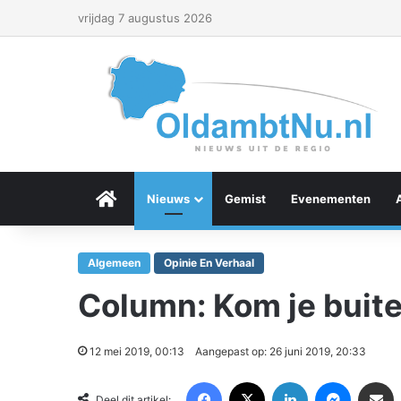
vrijdag 7 augustus 2026
Menu Item
Nieuws
Gemist
Evenementen
Algemeen
Opinie En Verhaal
Column: Kom je buit
12 mei 2019, 00:13
Aangepast op: 26 juni 2019, 20:33
Facebook
X
LinkedIn
Messenger
Deel via Email
Deel dit artikel: