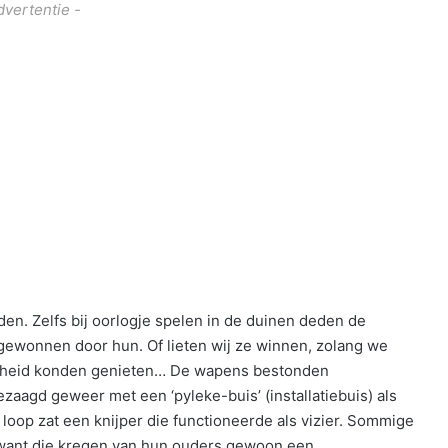
dvertentie -
deden. Zelfs bij oorlogje spelen in de duinen deden de
ewonnen door hun. Of lieten wij ze winnen, zolang we
igheid konden genieten… De wapens bestonden
ezaagd geweer met een ‘pyleke-buis’ (installatiebuis) als
 loop zat een knijper die functioneerde als vizier. Sommige
 want die kregen van hun ouders gewoon een