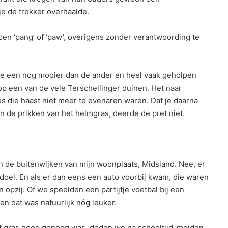
je de trekker overhaalde.
epen ‘pang’ of ‘paw’, overigens zonder verantwoording te
, de een nog mooier dan de ander en heel vaak geholpen
p een van de vele Terschellinger duinen. Het naar
s die haast niet meer te evenaren waren. Dat je daarna
n de prikken van het helmgras, deerde de pret niet.
n de buitenwijken van mijn woonplaats, Midsland. Nee, er
 doel. En als er dan eens een auto voorbij kwam, die waren
 opzij. Of we speelden een partijtje voetbal bij een
en dat was natuurlijk nóg leuker.
 gras hoog genoeg was, deden we na schooltijd ‘meiden