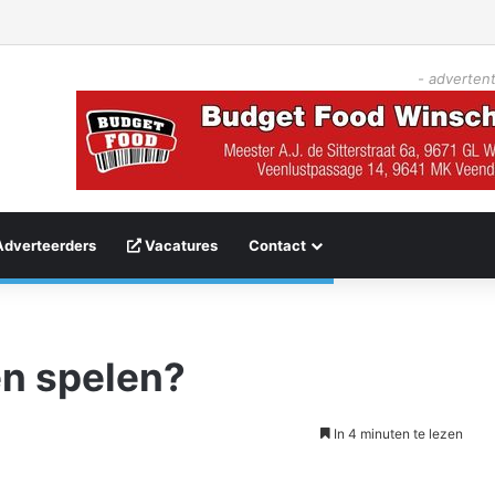
- advertent
Adverteerders
Vacatures
Contact
en spelen?
In 4 minuten te lezen