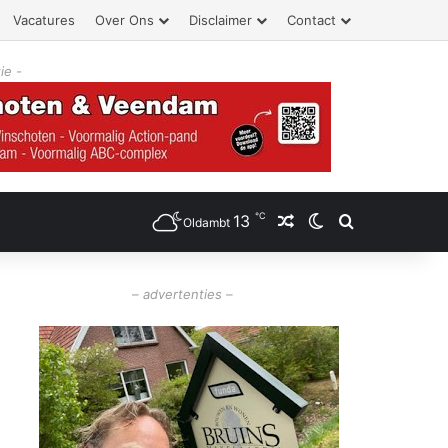
Vacatures
Over Ons
Disclaimer
Contact
ie -
℃
13
Willekeurig artikel
Switch skin
Zoeken
Oldambt
– advertenties –