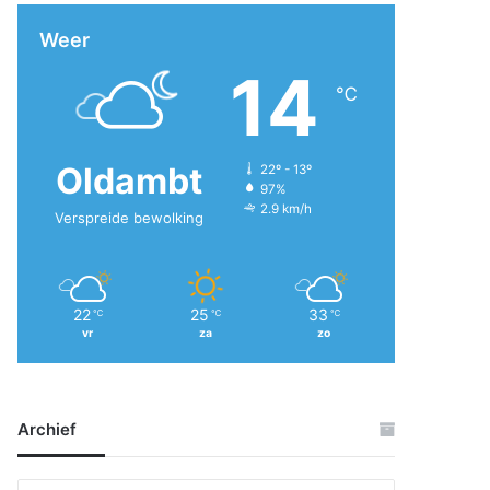
Weer
14
℃
Oldambt
22º - 13º
97%
2.9 km/h
Verspreide bewolking
22
25
33
℃
℃
℃
vr
za
zo
Archief