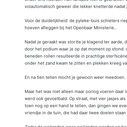
volautomatisch geweer die lekker knetterde nadat 
Voor de duidelijkheid: de pyleke-buis schieters ri
hoeven afleggen bij het Openbaar Ministerie..
Nadat je geraakt was stortte je klagend ter aarde
door het podium waar je op dat moment op stond: o
beneden rollen resulteerde in prachtige sterfscène
onder het zand kwam te zitten en plekken kreeg va
En na tien tellen mocht je gewoon weer meedoen.
Maar het was niet alleen maar oorlog voeren daar i
werd ook gevoetbald. Op straat, met vier jasjes als
toen nog op een hand te tellen, dan gingen we even
vriendje in de tuin, die had daar twee doelen staan 
Zodra de weilanden weer weilanden werden en het