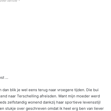
dvertentie -
est …
n dan blik je wel eens terug naar vroegere tijden. Die bui
kend naar Terschelling afreisden. Want mijn moeder werd
eeds zelfstandig wonend dankzij haar sportieve levensstijl
een stukje over geschreven omdat ik heel erg ben van liever