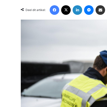
Facebook
X
LinkedIn
Messenger
Deel via Email
Deel dit artikel: