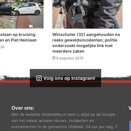
d
e
n
v
a
n
botsen op kruising
Winschoter (32) aangehouden na
j
n en Piet Heinlaan
reeks geweldsincidenten; politie
o
onderzoekt mogelijke link met
026
n
meerdere zaken
g
6 augustus 2026
e
n
s
Volg ons op Instagram!
e
n
m
e
i
Over ons:
V
s
Met de website OldambtNu.nl bent u altijd op de hoogte
j
van het meest actuele nieuws, incidenten en
e
evenementen in de gemeente Oldambt. 24 uur per dag, 7
s