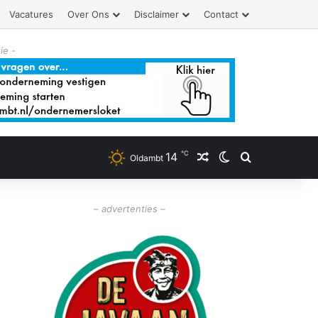
Vacatures
Over Ons
Disclaimer
Contact
ie -
℃
14
Willekeurig artikel
Switch skin
Zoeken
Oldambt
– advertenties –