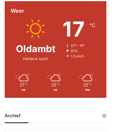
Weer
17
℃
Oldambt
27º - 15º
97%
1.3 km/h
Heldere lucht
27
32
22
℃
℃
℃
za
zo
ma
Archief