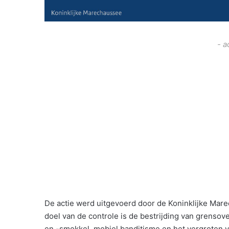
- a
De actie werd uitgevoerd door de Koninklijke Marec
doel van de controle is de bestrijding van grensove
en -smokkel, mobiel banditisme en het vergroten v