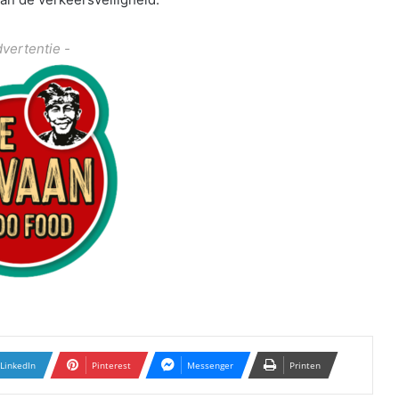
dvertentie -
LinkedIn
Pinterest
Messenger
Printen