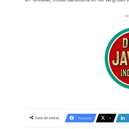
- a
Deel dit artikel:
Facebook
X