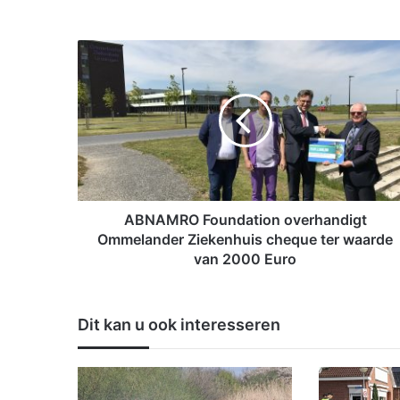
A
B
N
A
M
R
O
F
o
u
ABNAMRO Foundation overhandigt
n
Ommelander Ziekenhuis cheque ter waarde
d
van 2000 Euro
a
t
i
Dit kan u ook interesseren
o
n
o
v