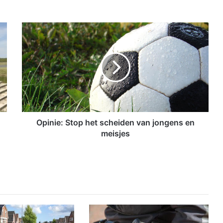
O
p
i
n
i
e
:
S
t
o
Opinie: Stop het scheiden van jongens en
p
meisjes
h
e
t
s
c
h
e
i