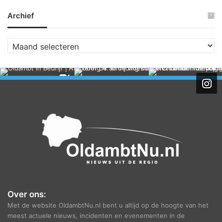
Archief
A
r
c
h
i
e
f
Over ons:
Met de website OldambtNu.nl bent u altijd op de hoogte van het
meest actuele nieuws, incidenten en evenementen in de