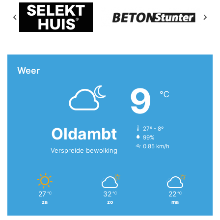
Weer
9
℃
Oldambt
27º - 8º
99%
0.85 km/h
Verspreide bewolking
27
32
22
℃
℃
℃
za
zo
ma