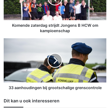
d
e
z
a
t
Komende zaterdag strijdt Jongens B HCW om
e
kampioenschap
r
d
3
a
3
g
a
s
a
t
n
r
h
i
o
j
u
d
d
t
i
33 aanhoudingen bij grootschalige grenscontrole
J
n
o
g
Dit kan u ook interesseren
n
e
g
n