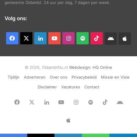
gemeente Oldambt. 24 uur per dag, 7 dagen per week.
Volg ons:
Facebook
X
LinkedIn
YouTube
Instagram
Spotify
TikTok
Android
App
app
Ap
© 2026, OldambtNu.nl
Webdesign:
HQ Online
Tijdlijn
Adverteren
Over ons
Privacybeleid
Missie en Visie
Disclaimer
Vacatures
Contact
Facebook
X
LinkedIn
YouTube
Instagram
Spotify
TikTok
Andr
app
Apple
App