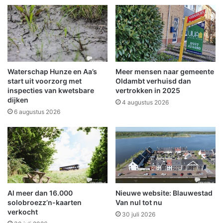
e
b
n
i
s
j
B
g
H
r
C
o
W
o
Waterschap Hunze en Aa’s
Meer mensen naar gemeente
o
t
start uit voorzorg met
Oldambt verhuisd dan
m
s
inspecties van kwetsbare
vertrokken in 2025
k
dijken
c
4 augustus 2026
a
h
6 augustus 2026
m
a
p
l
i
i
o
g
e
e
n
g
s
r
Al meer dan 16.000
Nieuwe website: Blauwestad
c
e
solobroezz’n-kaarten
Van nul tot nu
h
n
verkocht
a
30 juli 2026
s