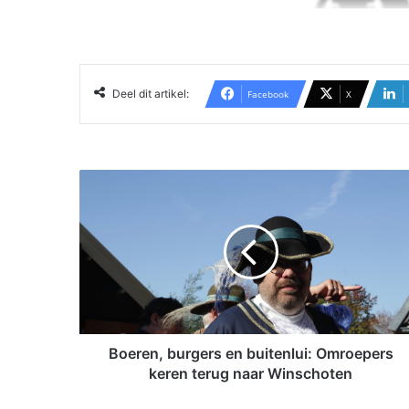
Deel dit artikel:
Facebook
X
B
o
e
r
e
n
,
b
u
r
Boeren, burgers en buitenlui: Omroepers
g
keren terug naar Winschoten
e
r