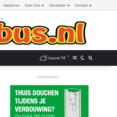
Vacatures
Over Ons
Disclaimer
Contact
ie -
℃
14
Willekeurig artikel
Switch skin
Zoeken
Oldambt
– advertenties –