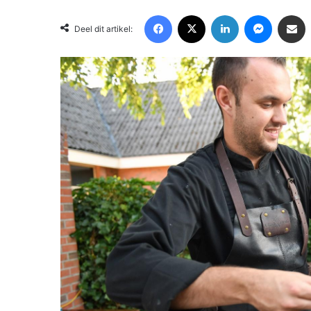
Facebook
X
LinkedIn
Messenger
Deel via Email
Deel dit artikel: