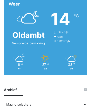
Weer
14
℃
Oldambt
17º - 14º
94%
1.82 km/h
Verspreide bewolking
16
27
33
℃
℃
℃
vr
za
zo
Archief
A