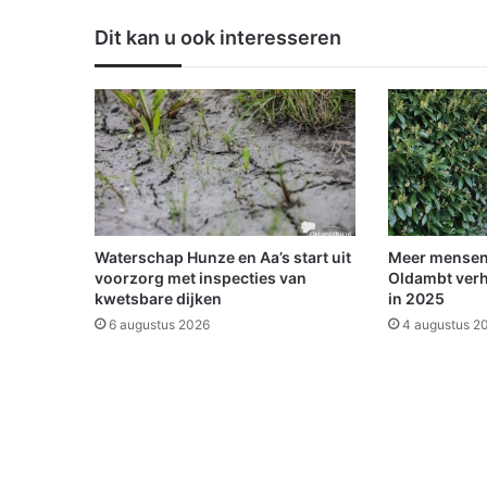
s
Dit kan u ook interesseren
e
n
b
u
i
t
e
n
l
u
Waterschap Hunze en Aa’s start uit
Meer mensen
i
voorzorg met inspecties van
Oldambt verh
:
kwetsbare dijken
in 2025
O
6 augustus 2026
4 augustus 2
m
r
o
e
p
e
r