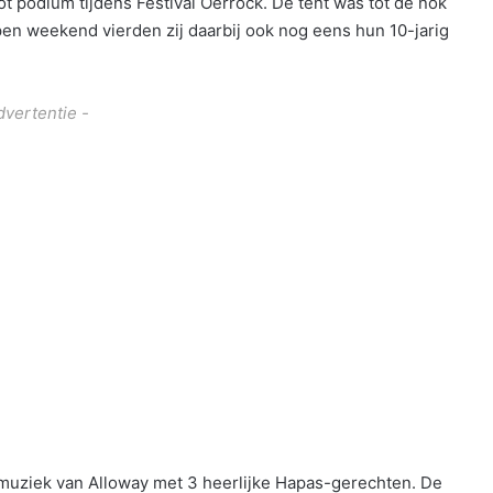
 podium tijdens Festival Oerrock. De tent was tot de nok
en weekend vierden zij daarbij ook nog eens hun 10-jarig
dvertentie -
muziek van Alloway met 3 heerlijke Hapas-gerechten. De