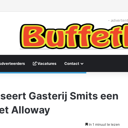
- advertent
Adverteerders
Vacatures
Contact
iseert Gasterij Smits een
et Alloway
In 1 minuut te lezen