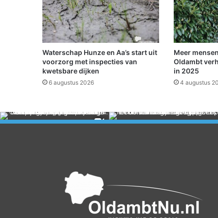
v
e
r
l
a
Waterschap Hunze en Aa’s start uit
Meer mensen
n
voorzorg met inspecties van
Oldambt verh
d
kwetsbare dijken
in 2025
g
6 augustus 2026
4 augustus 2
o
e
d
E
n
n
e
m
a
b
o
r
g