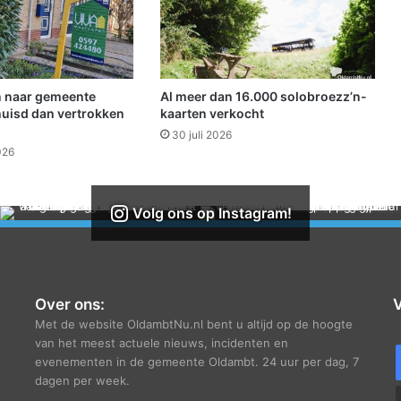
t
e
k
o
o
 naar gemeente
Al meer dan 16.000 solobroezz’n-
p
uisd dan vertrokken
kaarten verkocht
b
30 juli 2026
i
026
j
M
a
Volg ons op Instagram!
g
a
z
i
j
Over ons:
V
n
Met de website OldambtNu.nl bent u altijd op de hoogte
1
van het meest actuele nieuws, incidenten en
1
evenementen in de gemeente Oldambt. 24 uur per dag, 7
0
dagen per week.
(