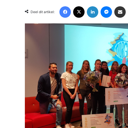
Facebook
X
LinkedIn
Messenger
Deel via Email
Deel dit artikel: