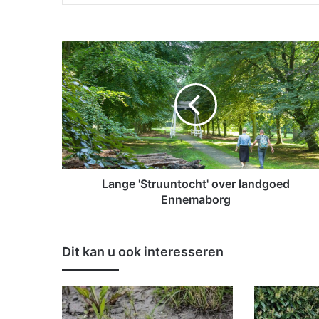
L
a
n
g
e
'
S
t
r
u
Lange 'Struuntocht' over landgoed
u
Ennemaborg
n
t
o
Dit kan u ook interesseren
c
h
t
'
o