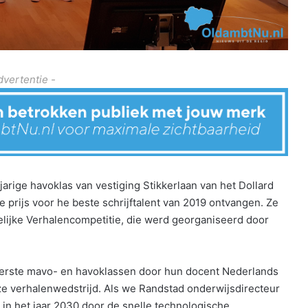
dvertentie -
jarige havoklas van vestiging Stikkerlaan van het Dollard
de prijs voor he beste schrijftalent van 2019 ontvangen. Ze
lijke Verhalencompetitie, die werd georganiseerd door
 eerste mavo- en havoklassen door hun docent Nederlands
 verhalenwedstrijd. Als we Randstad onderwijsdirecteur
n het jaar 2030 door de snelle technologische