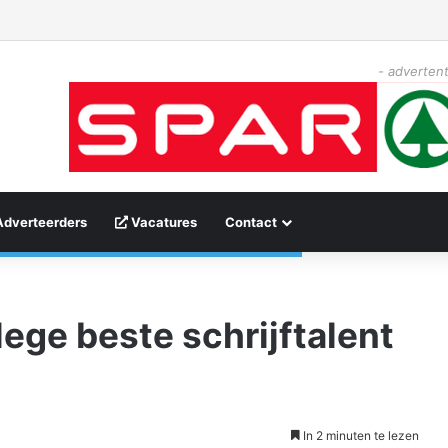
- advertent
Adverteerders
Vacatures
Contact
lege beste schrijftalent
In 2 minuten te lezen