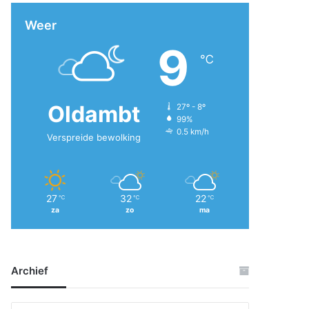
Weer
9
℃
Oldambt
27º - 8º
99%
0.5 km/h
Verspreide bewolking
27
32
22
℃
℃
℃
za
zo
ma
Archief