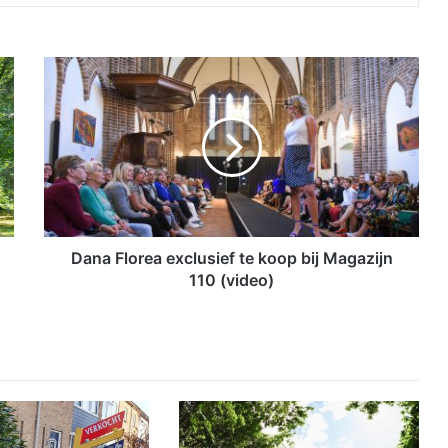
D
a
n
a
F
l
o
r
e
a
Dana Florea exclusief te koop bij Magazijn
e
110 (video)
x
c
l
u
s
i
e
f