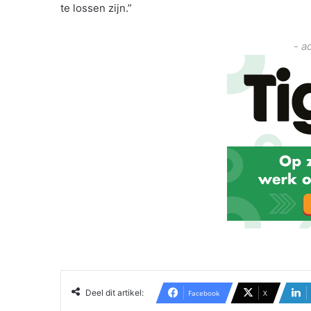
te lossen zijn.”
- a
Deel dit artikel:
Facebook
X