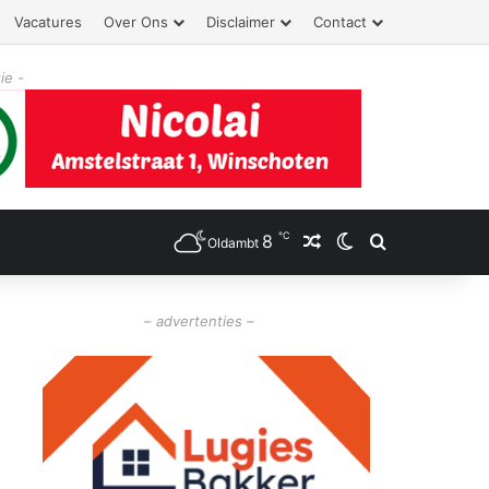
Vacatures
Over Ons
Disclaimer
Contact
ie -
℃
8
Willekeurig artikel
Switch skin
Zoeken
Oldambt
– advertenties –