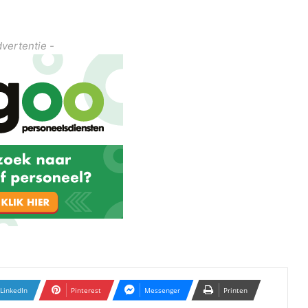
dvertentie -
LinkedIn
Pinterest
Messenger
Printen