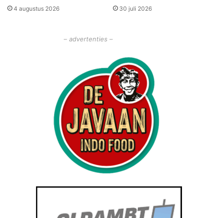
o
4 augustus 2026
30 juli 2026
m
r
m
a
– advertenties –
t
o
r
e
n