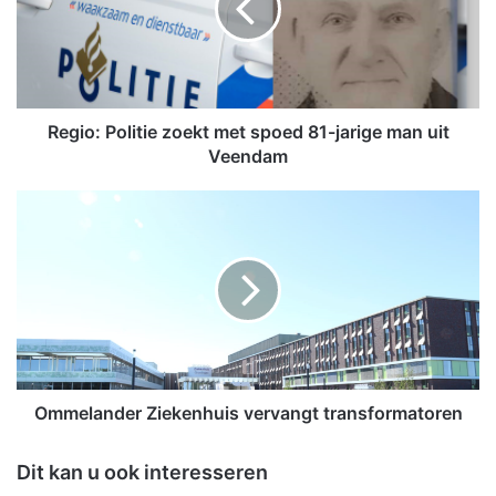
o
:
P
o
l
i
Regio: Politie zoekt met spoed 81-jarige man uit
t
Veendam
i
e
O
z
m
o
m
e
e
k
l
t
a
m
n
e
d
t
e
s
r
Ommelander Ziekenhuis vervangt transformatoren
p
Z
o
i
Dit kan u ook interesseren
e
e