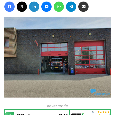
Facebook
X
LinkedIn
Messenger
WhatsApp
Telegram
Deel via Email
- advertentie -