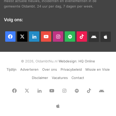
meest actuele nieuws, incidenten en evenementen in de
gemeente Oldambt. 24 uur per dag, 7 dagen per week.
Volg ons:
Facebook
X
LinkedIn
YouTube
Instagram
Spotify
TikTok
Android
App
app
Ap
© 2026, OldambtNu.nl
Webdesign:
HQ Online
Tijdlijn
Adverteren
Over ons
Privacybeleid
Missie en Visie
Disclaimer
Vacatures
Contact
Facebook
X
LinkedIn
YouTube
Instagram
Spotify
TikTok
Andr
app
Apple