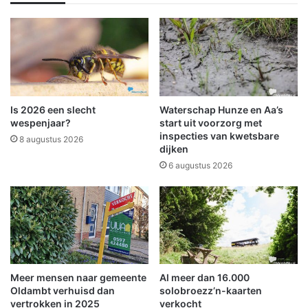
d
k
8
e
1
n
-
h
j
u
a
i
r
s
i
v
Is 2026 een slecht
Waterschap Hunze en Aa’s
g
e
wespenjaar?
start uit voorzorg met
e
r
inspecties van kwetsbare
8 augustus 2026
m
dijken
v
a
a
6 augustus 2026
n
n
u
g
i
t
t
t
V
r
e
a
e
n
Meer mensen naar gemeente
Al meer dan 16.000
n
s
Oldambt verhuisd dan
solobroezz’n-kaarten
d
f
vertrokken in 2025
verkocht
a