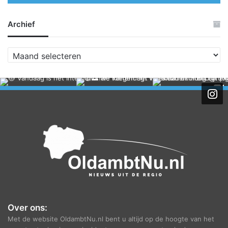
Archief
A
r
c
h
i
e
f
Over ons:
Met de website OldambtNu.nl bent u altijd op de hoogte van het