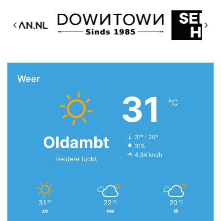
Weer
31
℃
Oldambt
31º - 20º
31%
4.94 km/h
Heldere lucht
31
22
20
℃
℃
℃
zo
ma
di