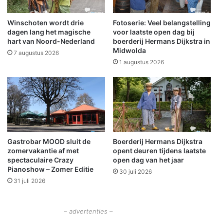
a
p
n
i
Winschoten wordt drie
Fotoserie: Veel belangstelling
s
s
dagen lang het magische
voor laatste open dag bij
f
c
hart van Noord-Nederland
boerderij Hermans Dijkstra in
Midwolda
o
h
7 augustus 2026
r
e
1 augustus 2026
m
n
a
a
t
c
o
h
r
t
e
n
Gastrobar MOOD sluit de
Boerderij Hermans Dijkstra
zomervakantie af met
opent deuren tijdens laatste
spectaculaire Crazy
open dag van het jaar
Pianoshow – Zomer Editie
30 juli 2026
31 juli 2026
– advertenties –