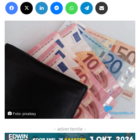
Facebook
X
LinkedIn
Messenger
WhatsApp
Telegram
Deel via Email
Foto: pixabay
- advertentie -