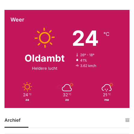
Weer
24
℃
Oldambt
26º - 18º
41%
3.62 km/h
Heldere lucht
24
32
21
℃
℃
℃
za
zo
ma
Archief