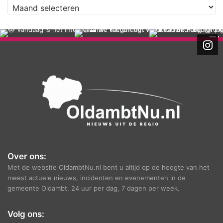
A
r
c
h
i
e
f
Over ons:
Met de website OldambtNu.nl bent u altijd op de hoogte van het
meest actuele nieuws, incidenten en evenementen in de
gemeente Oldambt. 24 uur per dag, 7 dagen per week.
Volg ons: