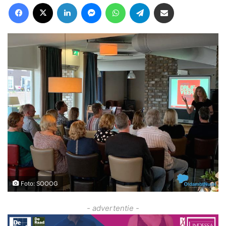
Facebook
X
LinkedIn
Messenger
WhatsApp
Telegram
Deel via Email
Foto: SOOOG
- advertentie -