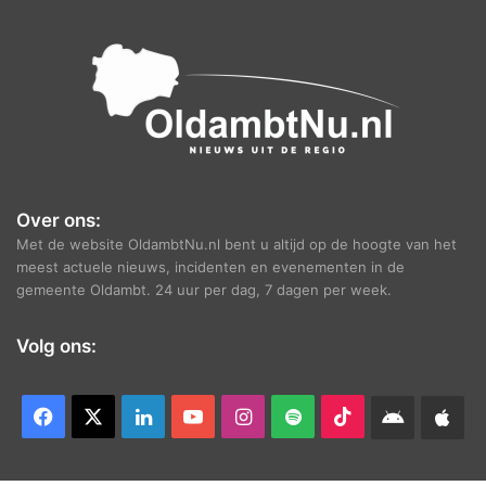
e
f
Over ons:
Met de website OldambtNu.nl bent u altijd op de hoogte van het
meest actuele nieuws, incidenten en evenementen in de
gemeente Oldambt. 24 uur per dag, 7 dagen per week.
Volg ons:
Facebook
X
LinkedIn
YouTube
Instagram
Spotify
TikTok
Android
App
app
Ap