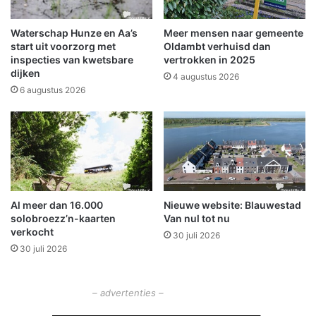
o
,
f
b
Waterschap Hunze en Aa’s
Meer mensen naar gemeente
f
e
start uit voorzorg met
Oldambt verhuisd dan
i
t
inspecties van kwetsbare
vertrokken in 2025
dijken
e
e
4 augustus 2026
r
6 augustus 2026
g
e
s
c
h
e
i
Al meer dan 16.000
Nieuwe website: Blauwestad
d
solobroezz’n-kaarten
Van nul tot nu
e
verkocht
30 juli 2026
n
30 juli 2026
– advertenties –