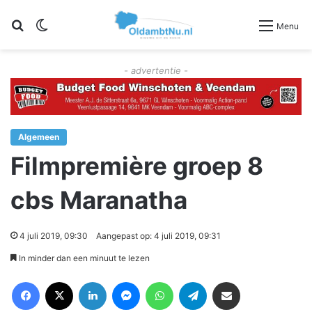
Zoeken
Switch skin
Menu
- advertentie -
Algemeen
Filmpremière groep 8
cbs Maranatha
4 juli 2019, 09:30
Aangepast op: 4 juli 2019, 09:31
In minder dan een minuut te lezen
Facebook
X
LinkedIn
Messenger
WhatsApp
Telegram
Deel via Email