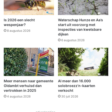
n
e
g
n
b
v
u
e
Is 2026 een slecht
Waterschap Hunze en Aa’s
r
r
wespenjaar?
start uit voorzorg met
e
r
inspecties van kwetsbare
8 augustus 2026
a
dijken
a
u
s
6 augustus 2026
F
t
i
M
c
r
a
s
n
S
t
e
p
n
Meer mensen naar gemeente
Al meer dan 16.000
a
i
Oldambt verhuisd dan
solobroezz’n-kaarten
r
o
vertrokken in 2025
verkocht
t
r
4 augustus 2026
30 juli 2026
n
P
e
r
r
i