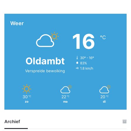
Weer
16
℃
Oldambt
30º - 16º
83%
1.8 km/h
Verspreide bewolking
30
22
20
℃
℃
℃
zo
ma
di
Archief