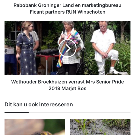
r
Rabobank Groninger Land en marketingbureau
o
Ficant partners RUN Winschoten
n
i
W
n
e
g
t
e
h
r
o
L
u
a
d
n
e
d
r
e
B
Wethouder Broekhuizen verrast Mrs Senior Pride
n
r
2019 Marjet Bos
m
o
a
e
Dit kan u ook interesseren
r
k
k
h
e
u
t
i
i
z