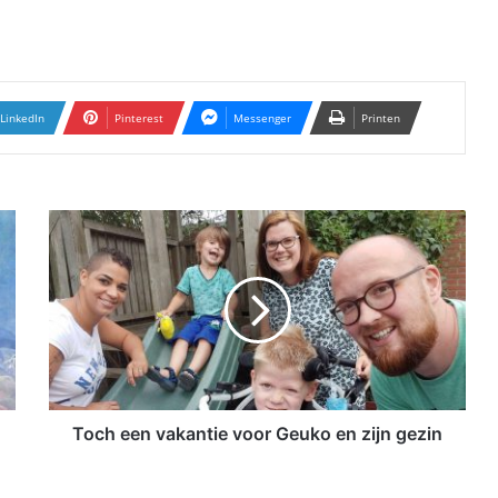
LinkedIn
Pinterest
Messenger
Printen
T
o
c
h
e
e
n
v
a
k
Toch een vakantie voor Geuko en zijn gezin
a
n