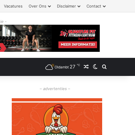
Vacatures
Over Ons
Disclaimer
Contact
ie -
℃
27
Willekeurig artikel
Switch skin
Zoeken
Oldambt
– advertenties –