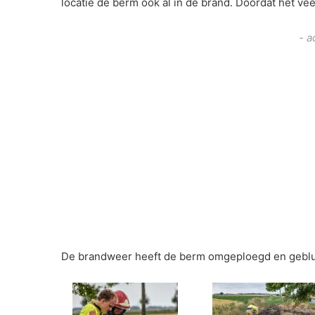
locatie de berm ook al in de brand. Doordat het ve
- a
De brandweer heeft de berm omgeploegd en geblu