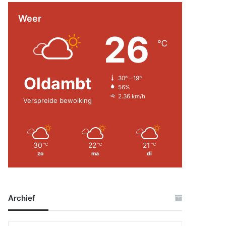
Weer
26
℃
Oldambt
30º - 19º
56%
2.36 km/h
Verspreide bewolking
30
22
21
℃
℃
℃
zo
ma
di
Archief