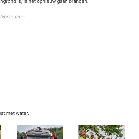
engrond is, is het opnieuw gaan branden.
dvertentie -
st met water.