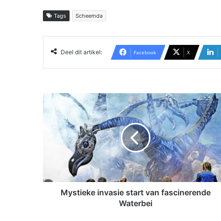
Tags
Scheemda
Deel dit artikel:
Facebook
X
M
y
s
t
i
e
k
e
i
n
Mystieke invasie start van fascinerende
v
Waterbei
a