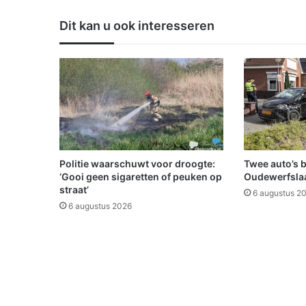
s
i
Dit kan u ook interesseren
e
s
t
a
r
t
v
a
n
f
Politie waarschuwt voor droogte:
Twee auto’s 
a
‘Gooi geen sigaretten of peuken op
Oudewerfslaa
s
straat’
6 augustus 2
c
6 augustus 2026
i
n
e
r
e
n
d