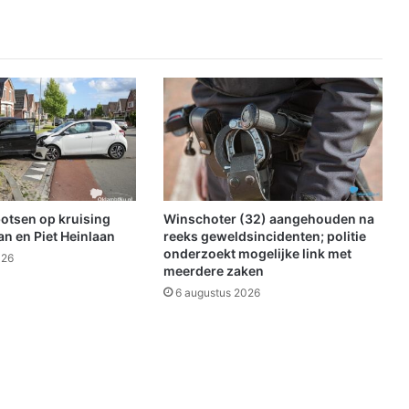
t
i
e
v
o
o
r
G
e
u
k
o
botsen op kruising
Winschoter (32) aangehouden na
e
n en Piet Heinlaan
reeks geweldsincidenten; politie
n
onderzoekt mogelijke link met
026
meerdere zaken
z
i
6 augustus 2026
j
n
g
e
z
i