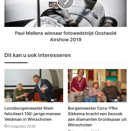
l
M
e
e
i
l
n
l
b
e
r
n
Paul Mellens winnaar fotowedstrijd Oostwold
a
s
Airshow 2019
n
w
d
i
Dit kan u ook interesseren
j
n
e
n
i
a
n
a
o
r
u
f
d
o
e
t
l
o
Locoburgemeester Klein
Burgemeester Cora-Yfke
o
w
feliciteert 100-jarige meneer
Sikkema bracht een bezoek
o
e
Veldman in Winschoten
aan diamanten bruidspaar uit
d
Winschoten
d
5 augustus 2026
s
s