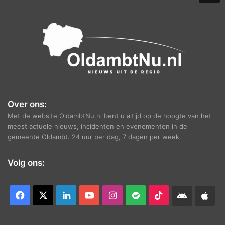
e
f
Over ons:
Met de website OldambtNu.nl bent u altijd op de hoogte van het
meest actuele nieuws, incidenten en evenementen in de
gemeente Oldambt. 24 uur per dag, 7 dagen per week.
Volg ons:
Facebook
X
LinkedIn
YouTube
Instagram
Spotify
TikTok
Android
App
app
Ap