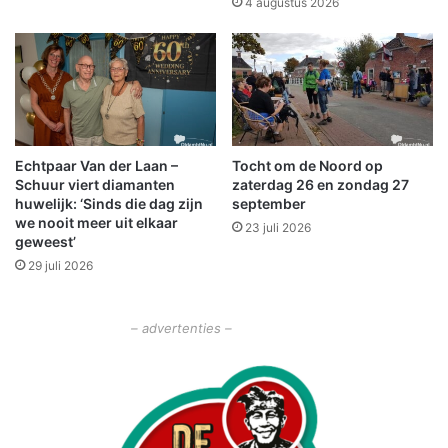
4 augustus 2026
t
r
i
j
d
O
o
Echtpaar Van der Laan –
Tocht om de Noord op
s
Schuur viert diamanten
zaterdag 26 en zondag 27
t
huwelijk: ‘Sinds die dag zijn
september
w
we nooit meer uit elkaar
23 juli 2026
o
geweest’
l
29 juli 2026
d
A
i
– advertenties –
r
s
h
o
w
2