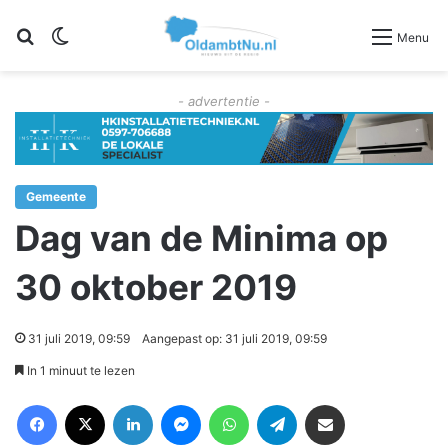
Zoeken
Switch skin
Menu
- advertentie -
Gemeente
Dag van de Minima op
30 oktober 2019
31 juli 2019, 09:59
Aangepast op: 31 juli 2019, 09:59
In 1 minuut te lezen
Facebook
X
LinkedIn
Messenger
WhatsApp
Telegram
Deel via Email