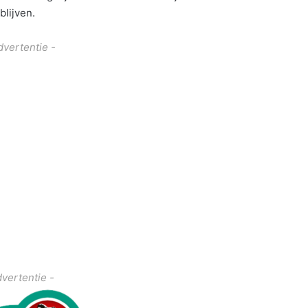
lijven.
dvertentie -
dvertentie -