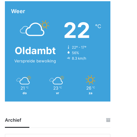
Weer
22
℃
Oldambt
22º - 17º
56%
8.3 km/h
Verspreide bewolking
21
23
26
℃
℃
℃
do
vr
za
Archief