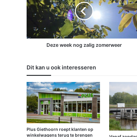
e
w
e
e
k
n
o
Deze week nog zalig zomerweer
g
z
a
Dit kan u ook interesseren
l
i
g
z
o
m
e
r
w
e
Plus Giethoorn roept klanten op
e
winkelwagens terug te brengen
Vanaf zondag