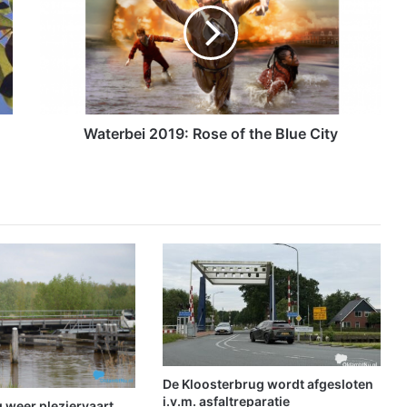
e
r
b
e
i
2
0
Waterbei 2019: Rose of the Blue City
1
9
:
R
o
s
e
o
f
t
h
e
B
De Kloosterbrug wordt afgesloten
l
i.v.m. asfaltreparatie
 weer pleziervaart