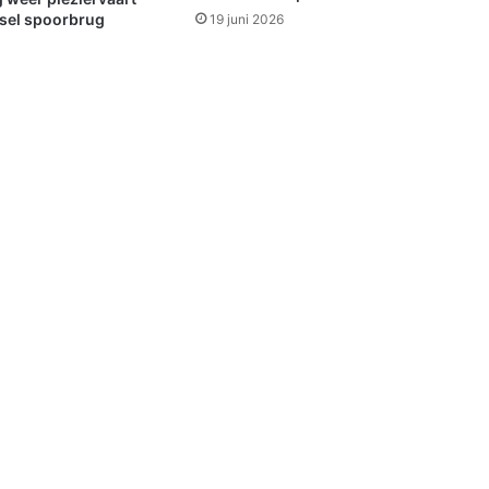
u
sel spoorbrug
19 juni 2026
e
C
i
t
y