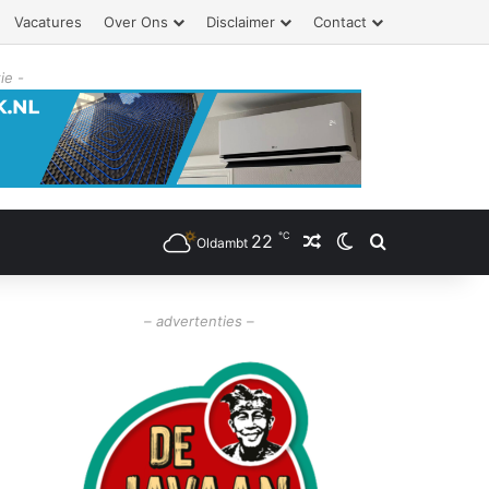
Vacatures
Over Ons
Disclaimer
Contact
ie -
℃
22
Willekeurig artikel
Switch skin
Zoeken
Oldambt
– advertenties –