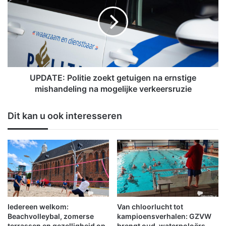
e
D
c
A
h
T
t
E
e
:
h
P
e
o
r
l
UPDATE: Politie zoekt getuigen na ernstige
f
i
mishandeling na mogelijke verkeersruzie
s
t
t
i
Dit kan u ook interesseren
d
e
a
z
g
o
e
k
t
g
e
t
Iedereen welkom:
Van chloorlucht tot
u
Beachvolleybal, zomerse
kampioensverhalen: GZVW
i
terrassen en gezelligheid op
brengt oud-waterpoloërs