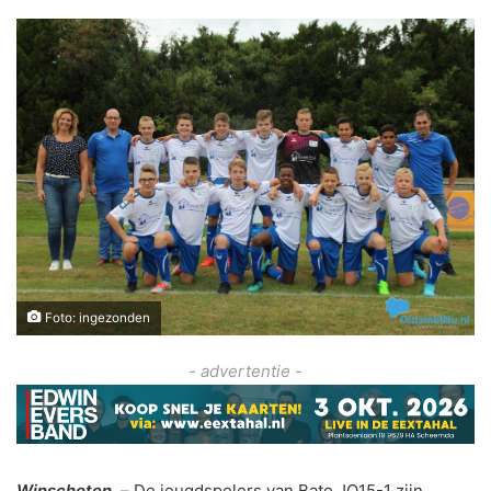
Foto: ingezonden
- advertentie -
Winschoten –
De jeugdspelers van Bato JO15-1 zijn