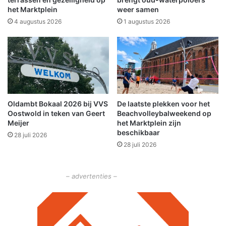
het Marktplein
weer samen
g
e
4 augustus 2026
1 augustus 2026
n
n
a
e
r
n
s
Oldambt Bokaal 2026 bij VVS
De laatste plekken voor het
t
Oostwold in teken van Geert
Beachvolleybalweekend op
i
Meijer
het Marktplein zijn
g
beschikbaar
28 juli 2026
e
28 juli 2026
m
i
s
– advertenties –
h
a
n
d
e