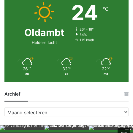
24
℃
Oldambt
26º - 18º
54%
1.15 km/h
Heldere lucht
26
32
22
℃
℃
℃
za
zo
ma
Archief
A
r
c
h