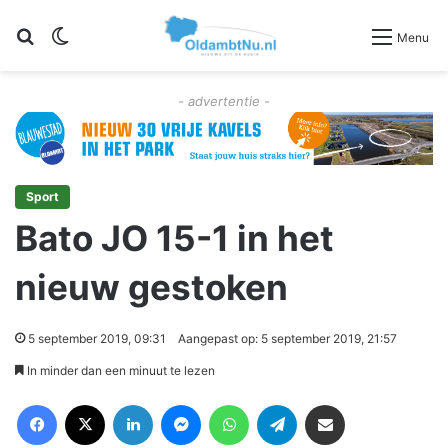
Zoeken
Switch skin
Menu
- advertentie -
Sport
Bato JO 15-1 in het
nieuw gestoken
5 september 2019, 09:31
Aangepast op: 5 september 2019, 21:57
In minder dan een minuut te lezen
Facebook
X
LinkedIn
Messenger
WhatsApp
Telegram
Deel via Email