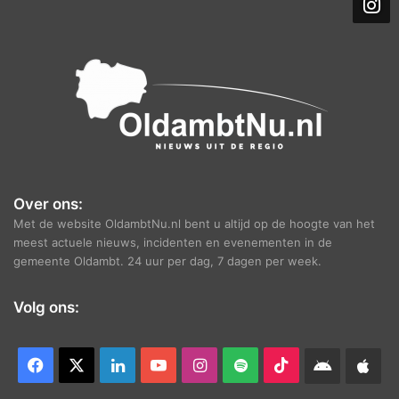
i
e
f
Over ons:
Met de website OldambtNu.nl bent u altijd op de hoogte van het
meest actuele nieuws, incidenten en evenementen in de
gemeente Oldambt. 24 uur per dag, 7 dagen per week.
Volg ons:
Facebook
X
LinkedIn
YouTube
Instagram
Spotify
TikTok
Android
App