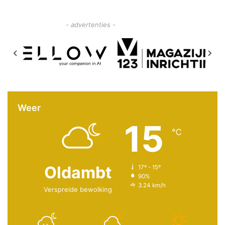
- advertenties -
Weer
15
℃
Oldambt
17º - 15º
90%
3.24 km/h
Verspreide bewolking