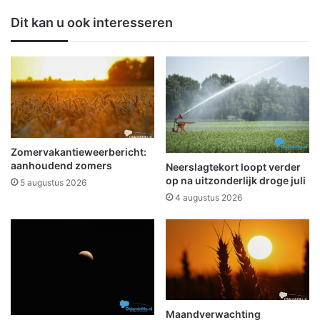
a
n
Dit kan u ook interesseren
m
h
h
e
e
t
d
n
e
i
n
e
o
u
p
w
d
g
Zomervakantieweerbericht:
e
e
aanhoudend zomers
Neerslagtekort loopt verder
N
s
op na uitzonderlijk droge juli
5 augustus 2026
3
t
4 augustus 2026
6
o
2
k
e
n
Maandverwachting