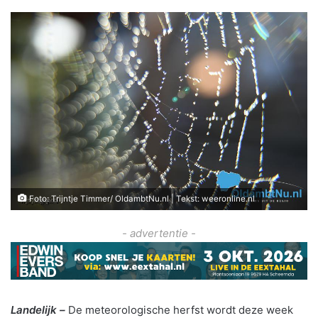
Foto: Trijntje Timmer/ OldambtNu.nl | Tekst: weeronline.nl
- advertentie -
Landelijk –
De meteorologische herfst wordt deze week