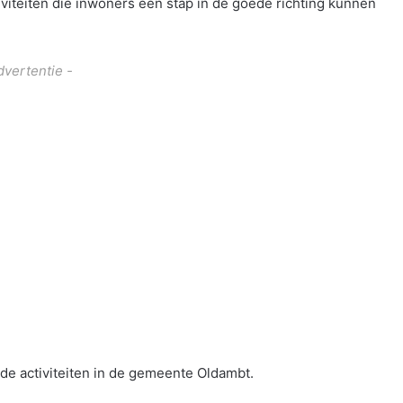
tiviteiten die inwoners een stap in de goede richting kunnen
dvertentie -
 de activiteiten in de gemeente Oldambt.