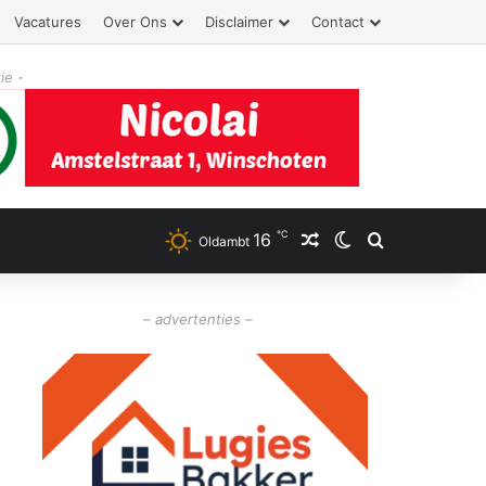
Vacatures
Over Ons
Disclaimer
Contact
ie -
℃
16
Willekeurig artikel
Switch skin
Zoeken
Oldambt
– advertenties –