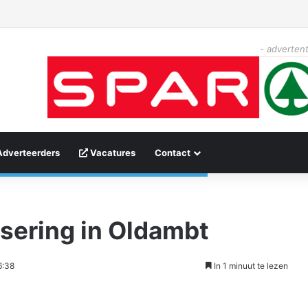
- advertent
Adverteerders
Vacatures
Contact
sering in Oldambt
6:38
In 1 minuut te lezen