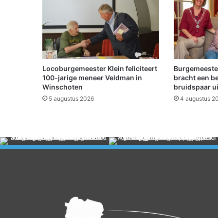
r
h
o
u
d
s
w
Locoburgemeester Klein feliciteert
Burgemeeste
e
100-jarige meneer Veldman in
bracht een b
r
Winschoten
bruidspaar u
k
5 augustus 2026
4 augustus 2
z
a
a
m
h
e
d
e
n
A
7