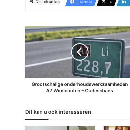
Deel dit artikel:
Facebook
X
G
r
o
o
t
s
c
h
a
l
Grootschalige onderhoudswerkzaamheden
i
A7 Winschoten – Oudeschans
g
e
o
Dit kan u ook interesseren
n
d
e