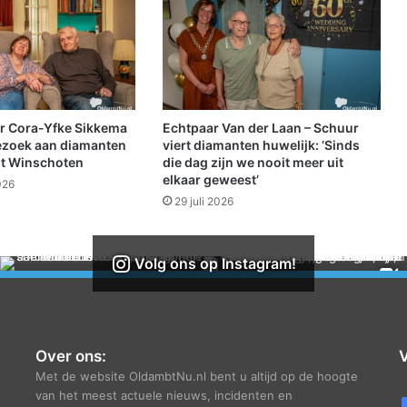
&
V
e
r
b
i
n
r Cora-Yfke Sikkema
Echtpaar Van der Laan – Schuur
d
ezoek aan diamanten
viert diamanten huwelijk: ‘Sinds
i
it Winschoten
die dag zijn we nooit meer uit
elkaar geweest’
n
026
g
29 juli 2026
e
n
:
Volg ons op Instagram!
"
M
a
a
k
Over ons:
V
h
Met de website OldambtNu.nl bent u altijd op de hoogte
e
van het meest actuele nieuws, incidenten en