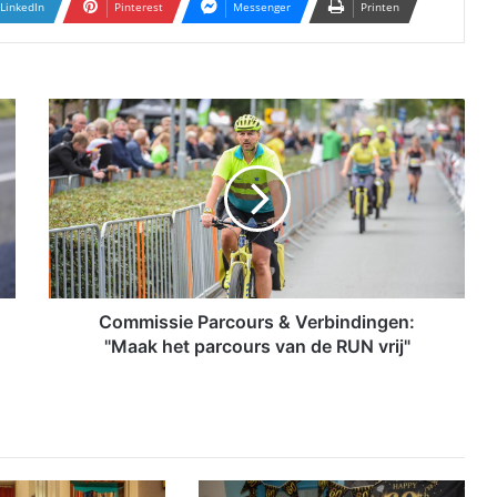
LinkedIn
Pinterest
Messenger
Printen
C
o
m
m
i
s
s
i
e
P
Commissie Parcours & Verbindingen:
a
"Maak het parcours van de RUN vrij"
r
c
o
u
r
s