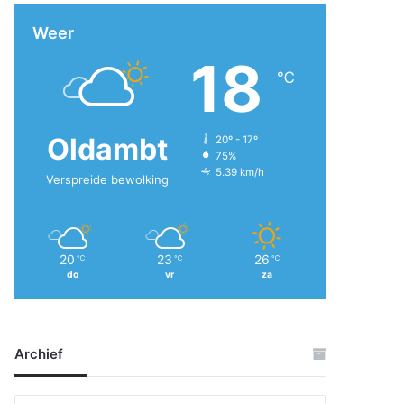
Weer
18
℃
Oldambt
20º - 17º
75%
5.39 km/h
Verspreide bewolking
20
23
26
℃
℃
℃
do
vr
za
Archief