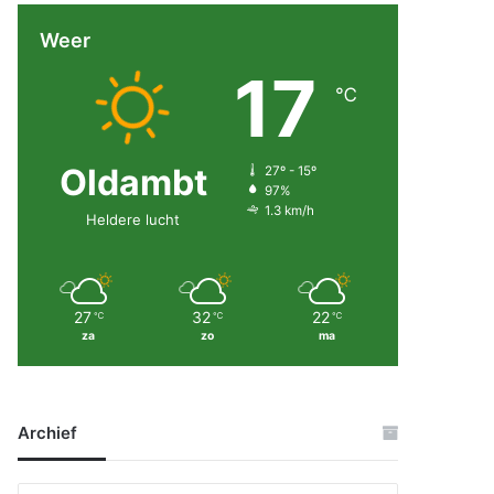
Weer
17
℃
Oldambt
27º - 15º
97%
1.3 km/h
Heldere lucht
27
32
22
℃
℃
℃
za
zo
ma
Archief