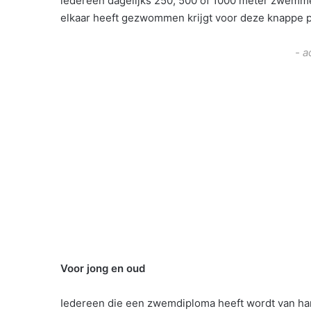
iedereen dagelijks 250, 500 of 1000 meter zwemmen.
elkaar heeft gezwommen krijgt voor deze knappe pr
- a
Voor jong en oud
Iedereen die een zwemdiploma heeft wordt van har