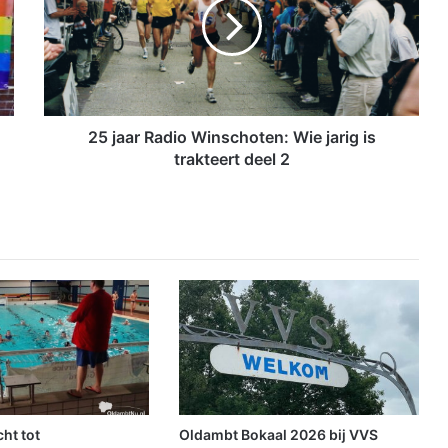
a
a
r
R
a
d
i
25 jaar Radio Winschoten: Wie jarig is
o
trakteert deel 2
W
i
n
s
c
h
o
t
e
n
:
W
i
ht tot
Oldambt Bokaal 2026 bij VVS