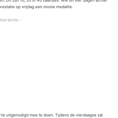
 Dit zijn 10, 20 of 40 baantjes. Wie dit vier dagen achter
estatie op vrijdag een mooie medaille.
dvertentie -
te uitgenodigd mee te doen. Tijdens de vierdaagse zal