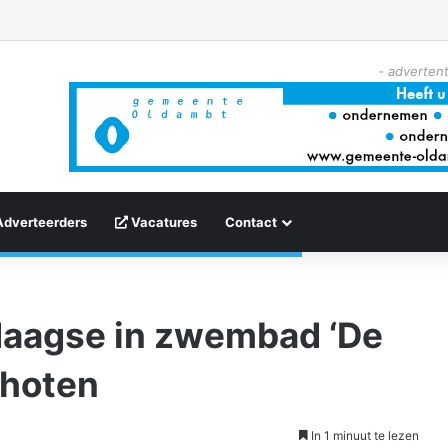
- advertent
Adverteerders
Vacatures
Contact
daagse in zwembad ‘De
choten
In 1 minuut te lezen