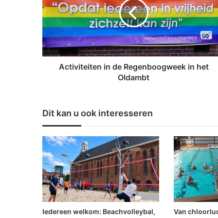
i
v
i
t
e
i
t
Activiteiten in de Regenboogweek in het
e
Oldambt
n
i
n
Dit kan u ook interesseren
d
e
R
e
g
e
n
b
o
o
Iedereen welkom: Beachvolleybal,
Van chloorluc