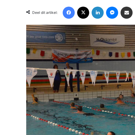
Facebook
X
LinkedIn
Messenger
Deel via Email
Deel dit artikel: