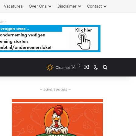
Vacatures
Over Ons
Disclaimer
Contact
ie -
℃
14
Willekeurig artikel
Switch skin
Zoeken
Oldambt
– advertenties –