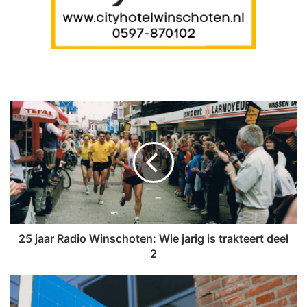
2
5
j
a
a
r
R
a
d
i
25 jaar Radio Winschoten: Wie jarig is trakteert deel
o
2
W
i
S
n
t