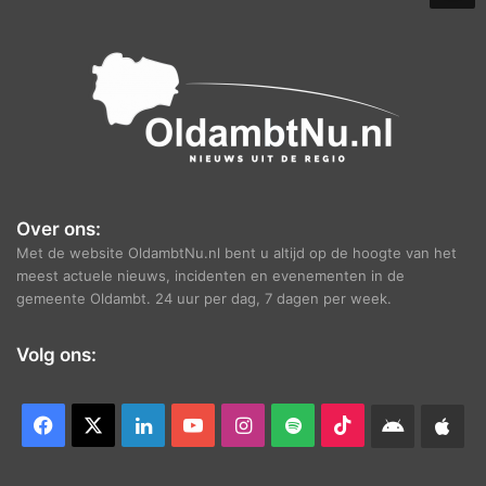
e
f
Over ons:
Met de website OldambtNu.nl bent u altijd op de hoogte van het
meest actuele nieuws, incidenten en evenementen in de
gemeente Oldambt. 24 uur per dag, 7 dagen per week.
Volg ons:
Facebook
X
LinkedIn
YouTube
Instagram
Spotify
TikTok
Android
App
app
Ap