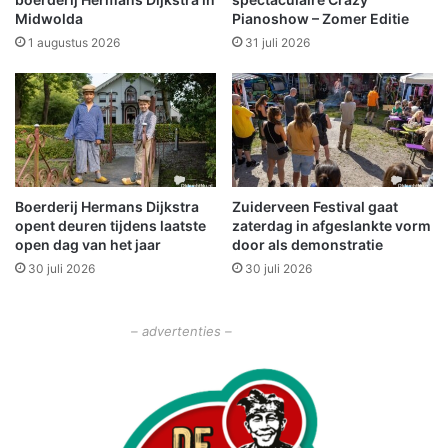
t
Midwolda
Pianoshow – Zomer Editie
z
e
i
1 augustus 2026
31 juli 2026
e
s
r
s
t
t
d
e
e
u
e
n
l
e
Boerderij Hermans Dijkstra
Zuiderveen Festival gaat
2
n
opent deuren tijdens laatste
zaterdag in afgeslankte vorm
i
open dag van het jaar
door als demonstratie
n
30 juli 2026
30 juli 2026
w
o
n
– advertenties –
e
r
s
m
e
t