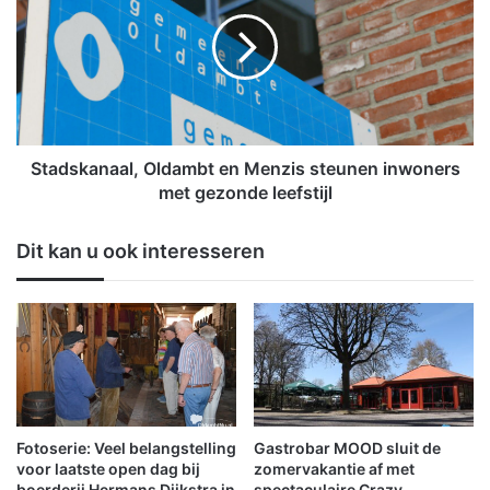
s
a
c
d
h
s
o
k
t
a
e
n
n
a
:
a
Stadskanaal, Oldambt en Menzis steunen inwoners
W
l
met gezonde leefstijl
i
,
e
O
Dit kan u ook interesseren
j
l
a
d
r
a
i
m
g
b
i
t
s
e
t
n
r
M
Fotoserie: Veel belangstelling
Gastrobar MOOD sluit de
a
e
voor laatste open dag bij
zomervakantie af met
k
n
boerderij Hermans Dijkstra in
spectaculaire Crazy