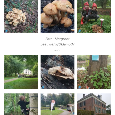
Foto: Margreet
Leeuwerik/OldambtN
u.nl