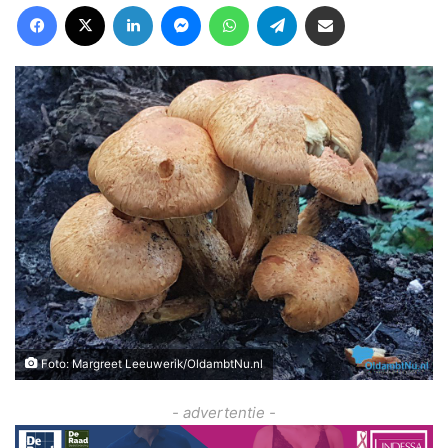
Facebook
X
LinkedIn
Messenger
WhatsApp
Telegram
Deel via Email
Foto: Margreet Leeuwerik/OldambtNu.nl
- advertentie -