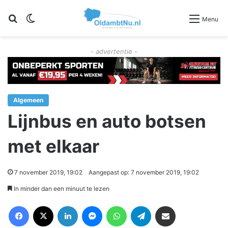
Zoeken
Switch skin
Menu
- advertentie -
Algemeen
Lijnbus en auto botsen
met elkaar
7 november 2019, 19:02
Aangepast op: 7 november 2019, 19:02
In minder dan een minuut te lezen
Facebook
X
LinkedIn
Messenger
WhatsApp
Telegram
Deel via Email