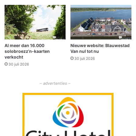
)
z
o
e
k
e
n
Al meer dan 16.000
Nieuwe website: Blauwestad
t
solobroezz’n-kaarten
Van nul tot nu
r
verkocht
30 juli 2026
a
30 juli 2026
i
n
e
– advertenties –
r