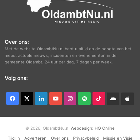
Over ons:
Met de website OldambtNu.nl bent u altijd op de hoogte van het
meest actuele nieuws, incidenten en evenementen in de
gemeente Oldambt. 24 uur per dag, 7 dagen per week.
Volg ons:
Facebook
X
LinkedIn
YouTube
Instagram
Spotify
TikTok
Android
App
app
Ap
© 2026, OldambtNu.nl
Webdesign:
HQ Online
Tijdlijn
Adverteren
Over ons
Privacybeleid
Missie en Visie