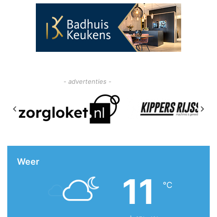
- advertenties -
Weer
11
℃