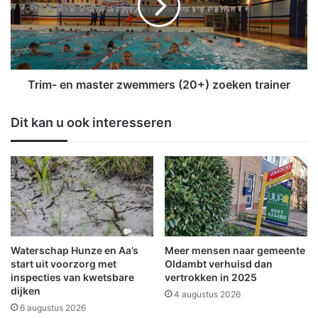
n
-
d
e
i
n
n
m
w
a
o
s
Trim- en master zwemmers (20+) zoeken trainer
n
t
i
e
Dit kan u ook interesseren
n
r
g
z
W
w
e
e
s
m
t
m
e
e
r
r
l
s
Waterschap Hunze en Aa’s
Meer mensen naar gemeente
e
(
start uit voorzorg met
Oldambt verhuisd dan
e
2
inspecties van kwetsbare
vertrokken in 2025
dijken
0
4 augustus 2026
+
6 augustus 2026