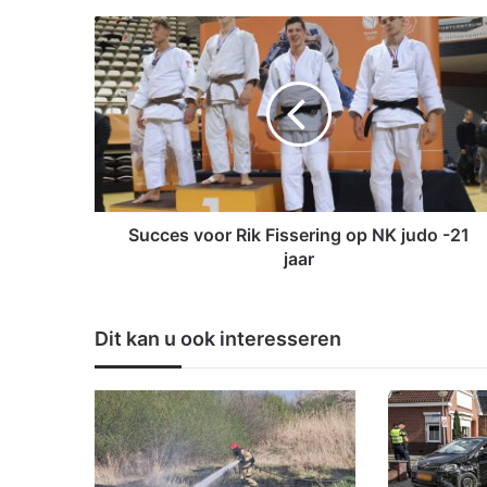
S
u
c
c
e
s
v
o
o
r
Succes voor Rik Fissering op NK judo -21
R
jaar
i
k
F
Dit kan u ook interesseren
i
s
s
e
r
i
n