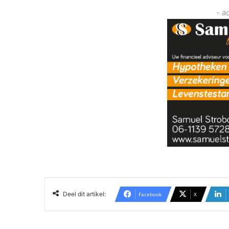
- a
Deel dit artikel:
Facebook
X