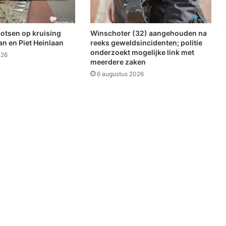
e
n
i
botsen op kruising
Winschoter (32) aangehouden na
s
n en Piet Heinlaan
reeks geweldsincidenten; politie
e
onderzoekt mogelijke link met
026
meerdere zaken
c
h
6 augustus 2026
t
n
i
e
t
n
o
d
i
g
!
"