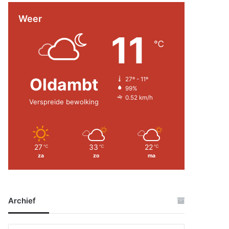
Weer
11
℃
Oldambt
27º - 11º
99%
0.52 km/h
Verspreide bewolking
27
33
22
℃
℃
℃
za
zo
ma
Archief