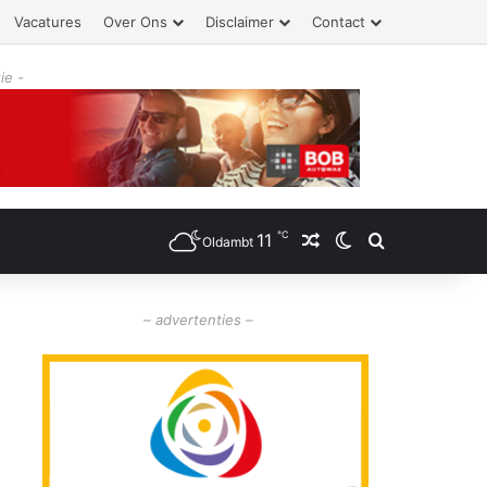
Vacatures
Over Ons
Disclaimer
Contact
ie -
℃
11
Willekeurig artikel
Switch skin
Zoeken
Oldambt
– advertenties –