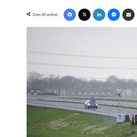
Facebook
X
LinkedIn
Messenger
Deel via Email
Deel dit artikel: