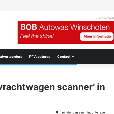
- advertent
Adverteerders
Vacatures
Contact
vrachtwagen scanner’ in
In minder dan een minuut te lezen