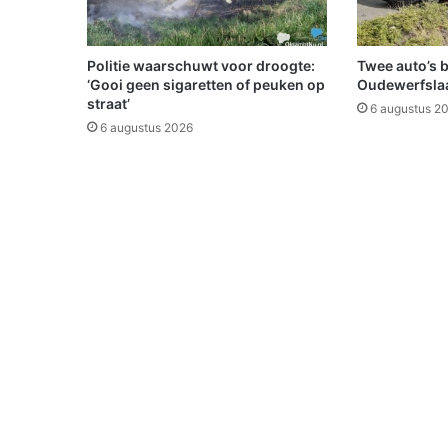
g
o
p
Politie waarschuwt voor droogte:
Twee auto’s 
N
‘Gooi geen sigaretten of peuken op
Oudewerfslaa
K
straat’
6 augustus 2
j
6 augustus 2026
u
d
o
-
2
1
j
a
a
r