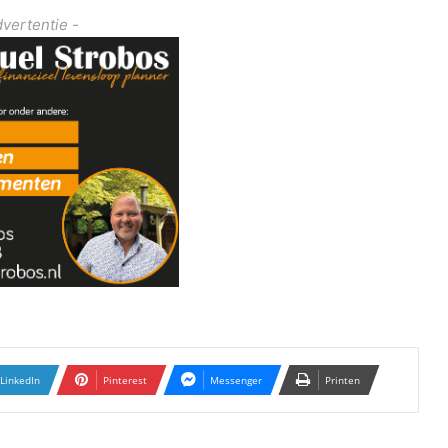
dvertentie -
LinkedIn
Pinterest
Messenger
Printen