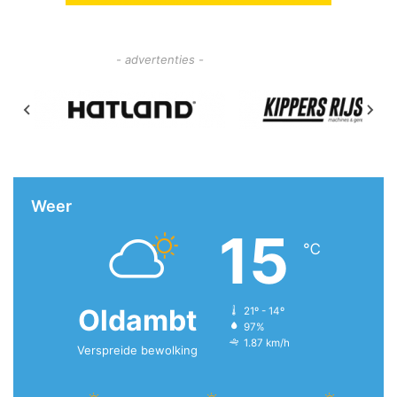
- advertenties -
Weer
15
℃
Oldambt
21º - 14º
97%
1.87 km/h
Verspreide bewolking