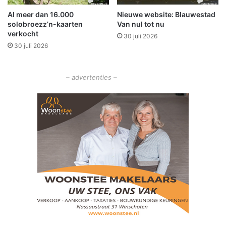
d
r
Al meer dan 16.000
Nieuwe website: Blauwestad
l
k
solobroezz’n-kaarten
Van nul tot nu
a
e
verkocht
n
30 juli 2026
n
30 juli 2026
g
d
s
J
A
u
– advertenties –
7
n
i
o
r
t
t
o