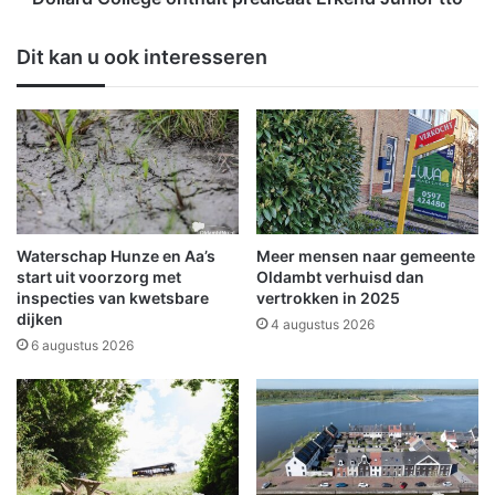
h
l
t
e
Dit kan u ook interesseren
w
g
a
e
g
o
e
n
n
t
s
h
c
u
a
l
n
t
Waterschap Hunze en Aa’s
Meer mensen naar gemeente
n
p
start uit voorzorg met
Oldambt verhuisd dan
e
r
inspecties van kwetsbare
vertrokken in 2025
r
dijken
e
4 augustus 2026
'
d
6 augustus 2026
i
i
n
c
b
a
r
a
a
t
n
E