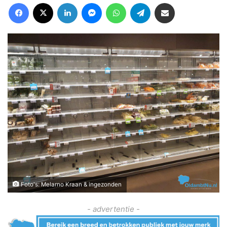
Facebook
X
LinkedIn
Messenger
WhatsApp
Telegram
Deel via Email
Foto's: Melarno Kraan & ingezonden
- advertentie -