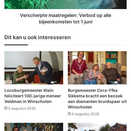
u
r
s
p
t
Verscherpte maatregelen: Verbod op alle
e
bijeenkomsten tot 1 juni
m
a
Dit kan u ook interesseren
a
t
r
e
g
e
l
e
n
Locoburgemeester Klein
Burgemeester Cora-Yfke
:
feliciteert 100-jarige meneer
Sikkema bracht een bezoek
V
Veldman in Winschoten
aan diamanten bruidspaar uit
Winschoten
e
5 augustus 2026
r
4 augustus 2026
b
o