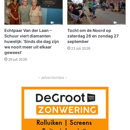
d
o
p
a
l
Echtpaar Van der Laan –
Tocht om de Noord op
l
Schuur viert diamanten
zaterdag 26 en zondag 27
e
huwelijk: ‘Sinds die dag zijn
september
b
we nooit meer uit elkaar
23 juli 2026
i
geweest’
j
29 juli 2026
e
e
n
– advertenties –
k
o
m
s
t
e
n
t
o