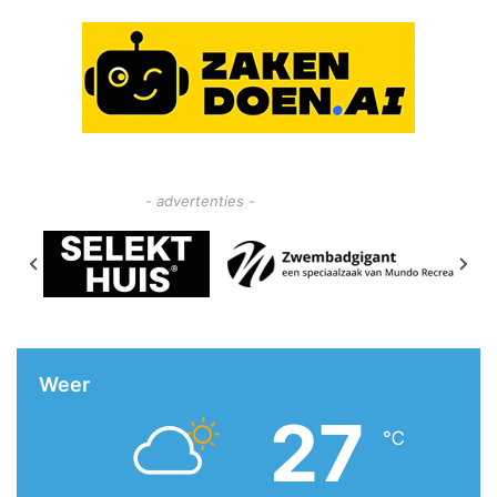
- advertenties -
Weer
27
℃