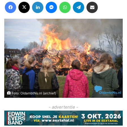
Facebook
X
LinkedIn
Messenger
WhatsApp
Telegram
Deel via Email
Foto: OldambtNu.nl (archief)
- advertentie -