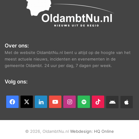
Over ons:
Met de website OldambtNu.nl bent u altijd op de hoogte van het
meest actuele nieuws, incidenten en evenementen in de
gemeente Oldambt. 24 uur per dag, 7 dagen per week.
Volg ons:
Facebook
X
LinkedIn
YouTube
Instagram
Spotify
TikTok
Android
App
app
Ap
© 2026, OldambtNu.nl
Webdesign:
HQ Online