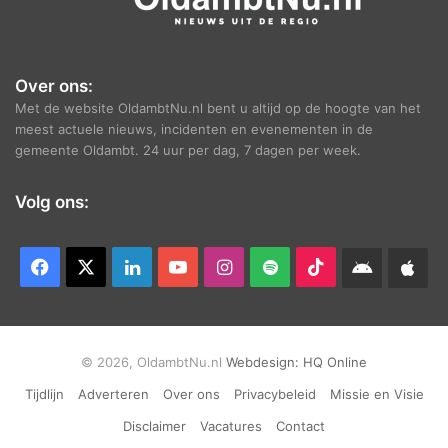
Over ons:
Met de website OldambtNu.nl bent u altijd op de hoogte van het
meest actuele nieuws, incidenten en evenementen in de
gemeente Oldambt. 24 uur per dag, 7 dagen per week.
Volg ons:
Facebook
X
LinkedIn
YouTube
Instagram
Spotify
TikTok
Android
App
app
Ap
© 2026, OldambtNu.nl
Webdesign:
HQ Online
Tijdlijn
Adverteren
Over ons
Privacybeleid
Missie en Visie
Disclaimer
Vacatures
Contact