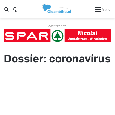
Zoeken
Switch skin
Menu
- advertentie -
Dossier: coronavirus