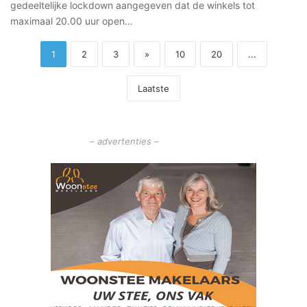
gedeeltelijke lockdown aangegeven dat de winkels tot
maximaal 20.00 uur open…
1
2
3
»
10
20
...
Laatste
– advertenties –