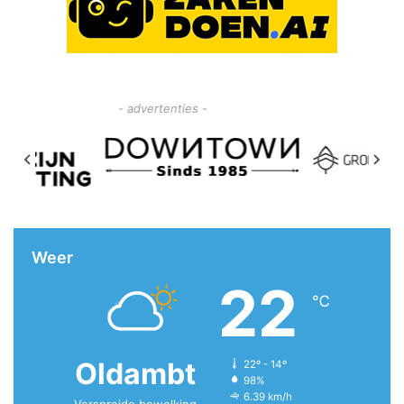
- advertenties -
Weer
22
℃
Oldambt
22º - 14º
98%
6.39 km/h
Verspreide bewolking