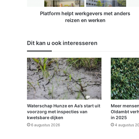
h
e
Platform helpt werkgevers met anders
l
reizen en werken
p
t
w
Dit kan u ook interesseren
e
r
k
g
e
v
e
r
s
m
Waterschap Hunze en Aa’s start uit
Meer mensen
e
voorzorg met inspecties van
Oldambt verh
t
kwetsbare dijken
in 2025
a
6 augustus 2026
4 augustus 2
n
d