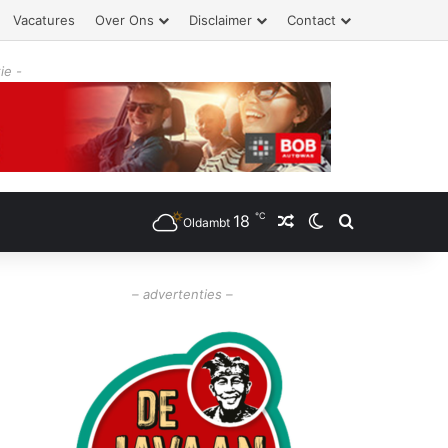
Vacatures
Over Ons
Disclaimer
Contact
ie -
℃
18
Willekeurig artikel
Switch skin
Zoeken
Oldambt
– advertenties –