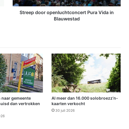
o
r
Streep door openluchtconcert Pura Vida in
o
Blauwestad
p
e
n
l
u
c
h
t
c
o
n
c
e
 naar gemeente
Al meer dan 16.000 solobroezz’n-
r
uisd dan vertrokken
kaarten verkocht
t
30 juli 2026
P
026
u
r