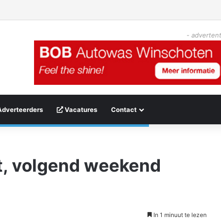
- advertent
Adverteerders
Vacatures
Contact
gt, volgend weekend
In 1 minuut te lezen