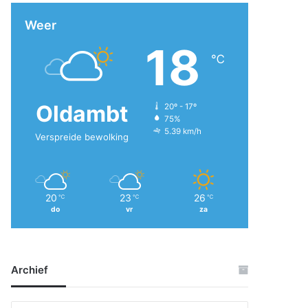
Weer
18
℃
Oldambt
20º - 17º
75%
5.39 km/h
Verspreide bewolking
20
23
26
℃
℃
℃
do
vr
za
Archief