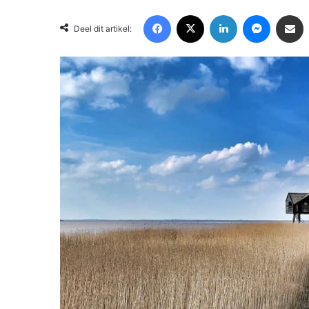
Facebook
X
LinkedIn
Messenger
Deel via Email
Deel dit artikel: