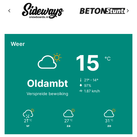
Weer
15
℃
Oldambt
21º - 14º
97%
1.87 km/h
Verspreide bewolking
21
27
31
℃
℃
℃
vr
za
zo