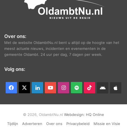
Over ons:
Met de website OldambtNu.nl bent u altijd op de hoogte van het
meest actuele nieuws, incidenten en evenementen in de
gemeente Oldambt. 24 uur per dag, 7 dagen per week.
Volg ons:
Facebook
X
LinkedIn
YouTube
Instagram
Spotify
TikTok
Android
App
app
Ap
© 2026, OldambtNu.nl
Webdesign:
HQ Online
Tijdlijn
Adverteren
Over ons
Privacybeleid
Missie en Visie