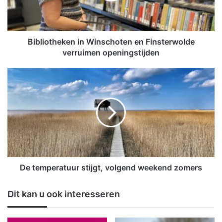
t
h
e
k
Bibliotheken in Winschoten en Finsterwolde
e
verruimen openingstijden
n
i
D
n
e
W
t
i
e
n
m
s
p
c
e
h
r
o
a
t
t
De temperatuur stijgt, volgend weekend zomers
e
u
n
u
Dit kan u ook interesseren
e
r
n
s
F
t