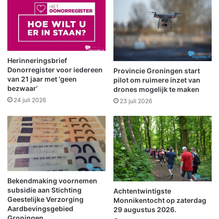
i
i
n
j
s
g
t
t
e
,
r
v
Herinneringsbrief
w
o
Donorregister voor iedereen
Provincie Groningen start
o
l
van 21 jaar met ‘geen
pilot om ruimere inzet van
l
bezwaar’
g
drones mogelijk te maken
d
e
24 juli 2026
23 juli 2026
e
n
v
d
e
w
r
e
r
e
u
k
i
e
m
Bekendmaking voornemen
n
subsidie aan Stichting
e
Achtentwintigste
d
Geestelijke Verzorging
Monnikentocht op zaterdag
n
z
Aardbevingsgebied
29 augustus 2026.
o
o
Groningen