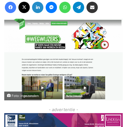
Facebook
X
LinkedIn
Messenger
WhatsApp
Telegram
Deel via Email
Foto: ingezonden
- advertentie -